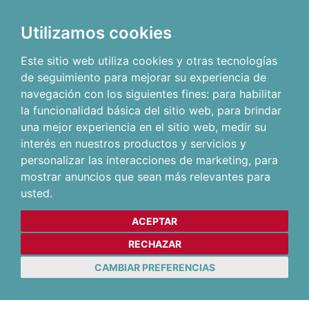
Utilizamos cookies
Este sitio web utiliza cookies y otras tecnologías
de seguimiento para mejorar su experiencia de
navegación con los siguientes fines:
para habilitar
la funcionalidad básica del sitio web
,
para brindar
una mejor experiencia en el sitio web
,
medir su
interés en nuestros productos y servicios y
personalizar las interacciones de marketing
,
para
mostrar anuncios que sean más relevantes para
usted
.
ACEPTAR
RECHAZAR
CAMBIAR PREFERENCIAS