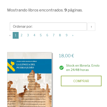
Ciencias
Mostrando
libros encontrados.
9
páginas.
Humanas
>
Filología
↑
y
(current)
«
1
2
3
4
5
6
7
8
9
»
lingüística.
Aprendizaje
18,00 €
y
traducción
Stock en librería. Envío
en 24/48 horas
>
Lingüística
COMPRAR
>
Otras
Filologías