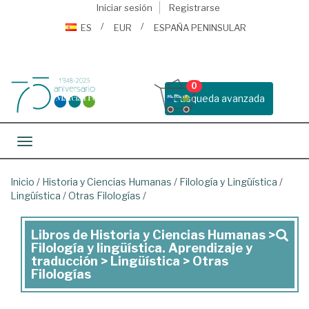
Iniciar sesión
Registrarse
ES
EUR
ESPAÑA PENINSULAR
0
Busqueda avanzada
Toggle navigation
Inicio
/
Historia y Ciencias Humanas
/
Filología y Lingüística
/
Lingüística
/
Otras Filologías
/
Libros de Historia y Ciencias Humanas >
Libros
Filología y lingüística. Aprendizaje y
de
traducción > Lingüística > Otras
Filologías
Historia
y