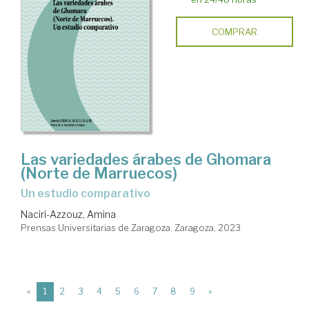
COMPRAR
Las variedades árabes de Ghomara
(Norte de Marruecos)
un estudio comparativo
Naciri-Azzouz, Amina
Prensas Universitarias de Zaragoza. Zaragoza, 2023
(current)
«
1
2
3
4
5
6
7
8
9
»