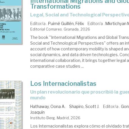
International Migrations and Glo
Transformations
Legal, Social and Technological Perspectiv
Editor/a .
Puimé Guillén, Félix
Editor/a .
Mkrtichyan 
Editorial Comares. Granada, 2026
The book "International Migrations and Global Tran
Social and Technological Perspectives" offers an int
account of how contemporary mobility is shaped an
social dynamics, and data driven technologies. Con
international collaboration, it brings together legal a
comparative case studies ...
Los Internacionalistas
un plan revolucionario que proscribió la guerra y reinventó el
mundo
Hathaway, Oona A.
Shapiro, Scott J.
Editor/a .
Gonz
Joaquín
Instituto Berg. Madrid, 2026
Los Internacionalistas explora cómo el olvidado tr