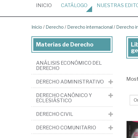
(CURRENT)
INICIO
CATÁLOGO
NUESTRAS
EDIT
Inicio
/
Derecho
/
Derecho internacional
/
Derecho in
Materias de Derecho
Li
Lib
ge
de
ANÁLISIS ECONÓMICO DEL
De
DERECHO
>
Mos
DERECHO ADMINISTRATIVO
De
int
DERECHO CANÓNICO Y
ECLESIÁSTICO
>
De
DERECHO CIVIL
int
DERECHO COMUNITARIO
púb