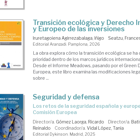
Transición ecológica y Derecho I
y Europeo de las inversiones
Iruretagoiena Agirrezabalaga, Iñigo
Seatzu, France
Editorial Aranzadi. Pamplona, 2026
La obra explora cómo la transición ecológica se ha
prioridad dentro de los marcos jurídicos internaciona
Desde el Informe Meadows, pasando por el Green De
Europea, este libro examina las modificaciones lega
sobre ...
Seguridad y defensa
Los retos de la seguridad española y europea ante la nueva
Comisión Europea
Director/a.
Gómez Laorga, Ricardo
Director/a.
Bat
Reinaldo
Coordinador/a.
Vidal López, Tania
Editorial Dykinson. Madrid, 2025