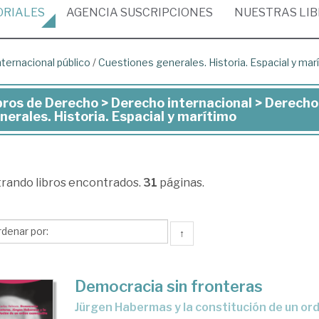
ORIALES
AGENCIA
SUSCRIPCIONES
NUESTRAS
LI
ternacional público
/
Cuestiones generales. Historia. Espacial y mar
bros de Derecho > Derecho internacional > Derecho
ros
nerales. Historia. Espacial y marítimo
recho
trando
libros encontrados.
31
páginas.
recho
ernacional
↑
recho
ernacional
Democracia sin fronteras
lico
Jürgen Habermas y la constitución de un o