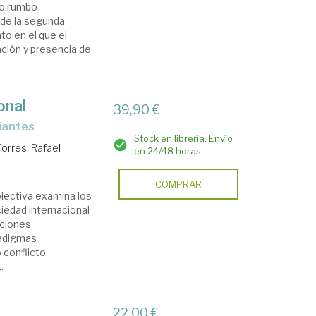
vo rumbo
n de la segunda
o en el que el
ación y presencia de
onal
39,90 €
iantes
Stock en librería. Envío
orres, Rafael
en 24/48 horas
COMPRAR
olectiva examina los
iedad internacional
aciones
radigmas
conflicto,
.
22,00 €