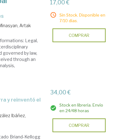
bal
17,00 €
Sin Stock. Disponible en
es
7/10 días.
Minasyan, Artak
COMPRAR
sformations: Legal,
erdisciplinary
d governed by law,
ceived through an
nalysis,
34,00 €
Stock en librería. Envío
en 24/48 horas
ález Ibáñez,
COMPRAR
atado Briand-Kellogg