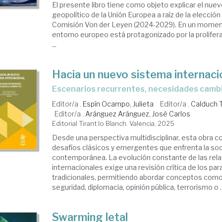
El presente libro tiene como objeto explicar el nue
geopolítico de la Unión Europea a raíz de la elecció
Comisión Von der Leyen (2024-2029). En un moment
entorno europeo está protagonizado por la prolifer
...
Hacia un nuevo sistema internaci
Escenarios recurrentes, necesidades camb
Editor/a .
Espín Ocampo, Julieta
Editor/a .
Calduch T
Editor/a .
Aránguez Aránguez, José Carlos
Editorial Tirant lo Blanch. Valencia, 2025
Desde una perspectiva multidisciplinar, esta obra c
desafíos clásicos y emergentes que enfrenta la soc
contemporánea. La evolución constante de las rel
internacionales exige una revisión crítica de los pa
tradicionales, permitiendo abordar conceptos como 
seguridad, diplomacia, opinión pública, terrorismo o ..
Swarming letal