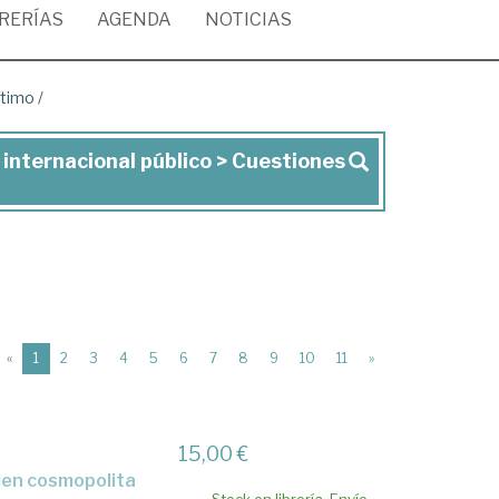
BRERÍAS
AGENDA
NOTICIAS
ítimo
/
 internacional público > Cuestiones
(current)
«
1
2
3
4
5
6
7
8
9
10
11
»
15,00 €
rden cosmopolita