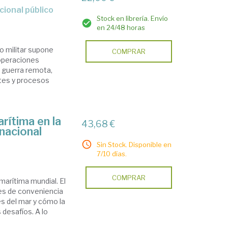
cional público
Stock en librería. Envío
en 24/48 horas
to militar supone
COMPRAR
 operaciones
e guerra remota,
tes y procesos
arítima en la
43,68 €
nacional
Sin Stock. Disponible en
7/10 días.
COMPRAR
arítima mundial. El
es de conveniencia
es del mar y cómo la
 desafíos. A lo