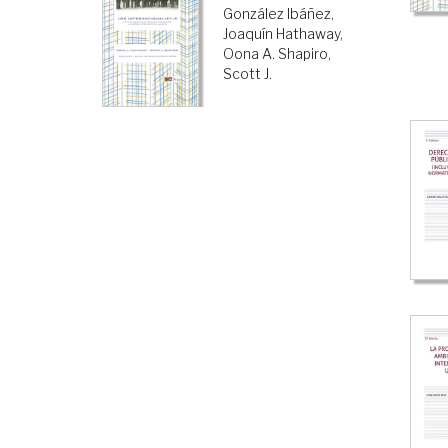
González Ibáñez,
Joaquín
Hathaway,
Oona A.
Shapiro,
Scott J.