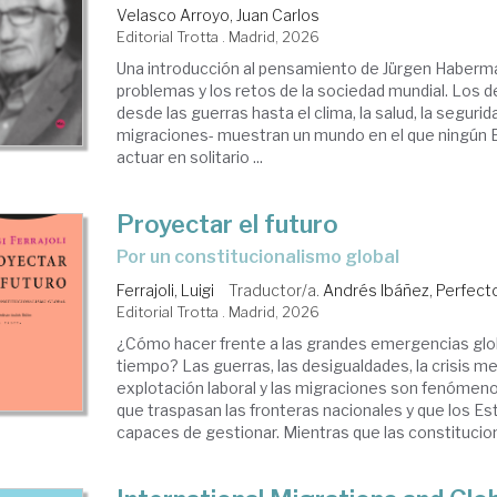
Velasco Arroyo, Juan Carlos
Editorial Trotta . Madrid, 2026
estiones
Una introducción al pensamiento de Jürgen Haberm
erales.
problemas y los retos de la sociedad mundial. Los d
toria.
desde las guerras hasta el clima, la salud, la segurid
migraciones- muestran un mundo en el que ningún
acial
actuar en solitario ...
rítimo
Proyectar el futuro
por un constitucionalismo global
Ferrajoli, Luigi
Traductor/a.
Andrés Ibáñez, Perfect
Editorial Trotta . Madrid, 2026
¿Cómo hacer frente a las grandes emergencias glo
tiempo? Las guerras, las desigualdades, la crisis me
explotación laboral y las migraciones son fenómen
que traspasan las fronteras nacionales y que los E
capaces de gestionar. Mientras que las constitucion