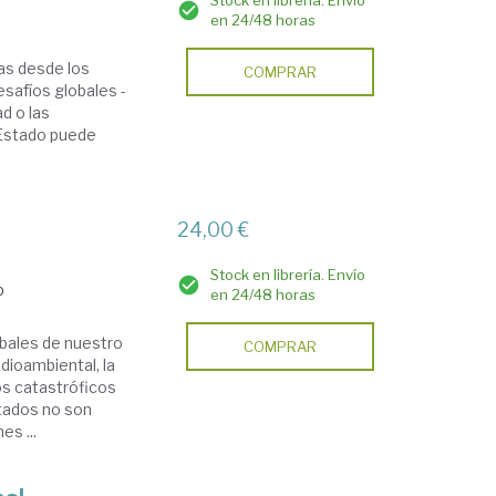
Stock en librería. Envío
en 24/48 horas
as desde los
COMPRAR
esafíos globales -
ad o las
 Estado puede
24,00 €
Stock en librería. Envío
o
en 24/48 horas
bales de nuestro
COMPRAR
dioambiental, la
os catastróficos
stados no son
es ...