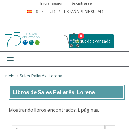
Iniciar sesión
Registrarse
ES
EUR
ESPAÑA PENINSULAR
0
Busqueda avanzada
Toggle navigation
Inicio
Sales Pallarés, Lorena
Libros de Sales Pallarés, Lorena
Libros
de
Mostrando
libros encontrados.
1
páginas.
Sales
Pallarés,