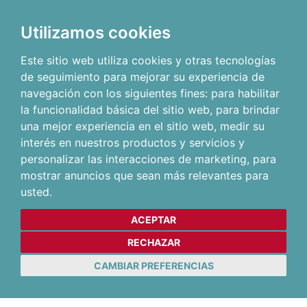
Utilizamos cookies
Este sitio web utiliza cookies y otras tecnologías
de seguimiento para mejorar su experiencia de
navegación con los siguientes fines:
para habilitar
la funcionalidad básica del sitio web
,
para brindar
una mejor experiencia en el sitio web
,
medir su
interés en nuestros productos y servicios y
personalizar las interacciones de marketing
,
para
mostrar anuncios que sean más relevantes para
usted
.
ACEPTAR
RECHAZAR
CAMBIAR PREFERENCIAS