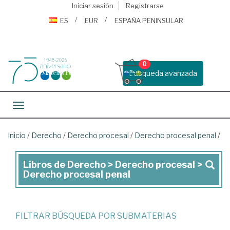
Iniciar sesión
Registrarse
ES
EUR
ESPAÑA PENINSULAR
0
Busqueda avanzada
Toggle navigation
Inicio
/
Derecho
/
Derecho procesal
/
Derecho procesal penal
/
Libros de Derecho > Derecho procesal >
Libros
Derecho procesal penal
de
Derecho
>
FILTRAR BÚSQUEDA POR SUBMATERIAS