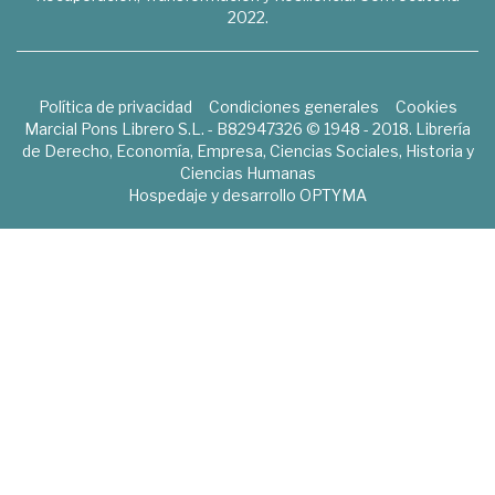
2022.
Política de privacidad
Condiciones generales
Cookies
Marcial Pons Librero S.L. - B82947326 © 1948 - 2018. Librería
de Derecho, Economía, Empresa, Ciencias Sociales, Historia y
Ciencias Humanas
Hospedaje y desarrollo
OPTYMA