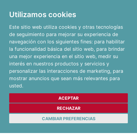
Utilizamos cookies
Este sitio web utiliza cookies y otras tecnologías
de seguimiento para mejorar su experiencia de
navegación con los siguientes fines:
para habilitar
la funcionalidad básica del sitio web
,
para brindar
una mejor experiencia en el sitio web
,
medir su
interés en nuestros productos y servicios y
personalizar las interacciones de marketing
,
para
mostrar anuncios que sean más relevantes para
usted
.
ACEPTAR
RECHAZAR
CAMBIAR PREFERENCIAS