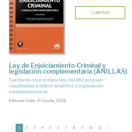
COMPRAR
Ley de Enjuiciamiento Criminal y
legislación complementaria (ANILLAS)
Contiene concordancias, modificaciones
resaltadas e índice analítico y legislación
complementaria
Editorial Colex. A Coruña, 2026
(current)
«
1
2
3
4
5
6
7
8
9
10
11
»