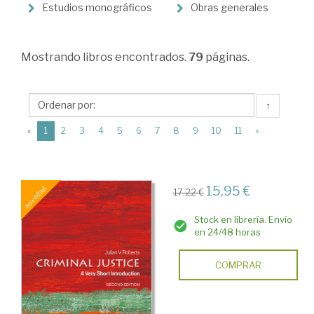
Derecho
Estudios monográficos
Obras generales
procesal
>
Mostrando
libros encontrados.
79
páginas.
Derecho
procesal
↑
penal
(current)
«
1
2
3
4
5
6
7
8
9
10
11
»
15,95 €
17,22 €
Stock en librería. Envío
en 24/48 horas
COMPRAR