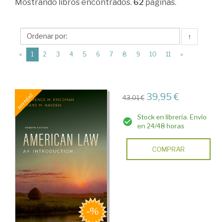
Mostrando
libros encontrados.
62
páginas.
Derecho
internacional
↑
>
(current)
Derecho
«
1
2
3
4
5
6
7
8
9
10
11
»
comparado
39,95 €
43,01 €
Stock en librería. Envío
en 24/48 horas
COMPRAR