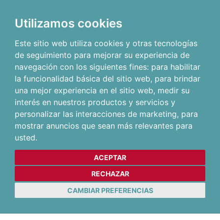
Utilizamos cookies
Este sitio web utiliza cookies y otras tecnologías
de seguimiento para mejorar su experiencia de
navegación con los siguientes fines:
para habilitar
la funcionalidad básica del sitio web
,
para brindar
una mejor experiencia en el sitio web
,
medir su
interés en nuestros productos y servicios y
personalizar las interacciones de marketing
,
para
mostrar anuncios que sean más relevantes para
usted
.
ACEPTAR
RECHAZAR
CAMBIAR PREFERENCIAS