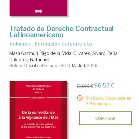
Tratado de Derecho Contractual
Latinoamericano
Volumen I. Formación del contrato
Maza Gazmuri, Íñigo de la
;
Vidal Olivares, Álvaro
;
Peña
Calderón, Natanael
Boletín Oficial del Estado. (BOE). Madrid, 2026
96,57 €
101,66 €
Sin Stock. Disponible en
3/4 semanas.
COMPRAR