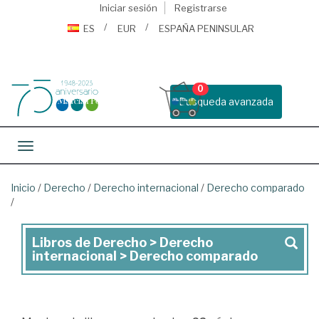
Iniciar sesión
Registrarse
ES
EUR
ESPAÑA PENINSULAR
0
Busqueda avanzada
Toggle navigation
Inicio
/
Derecho
/
Derecho internacional
/
Derecho comparado
/
Libros de Derecho > Derecho
Libros
internacional > Derecho comparado
de
Derecho
>