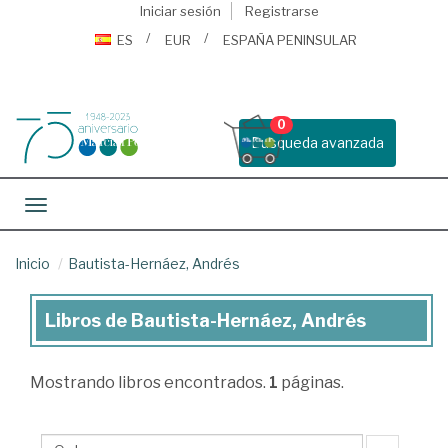
Iniciar sesión
Registrarse
ES
EUR
ESPAÑA PENINSULAR
0
Busqueda avanzada
Toggle navigation
Inicio
Bautista-Hernáez, Andrés
Libros de Bautista-Hernáez, Andrés
Libros
de
Mostrando
libros encontrados.
1
páginas.
Bautista-
Hernáez,