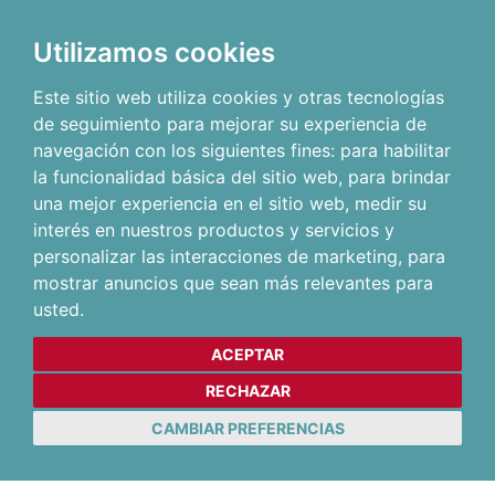
Utilizamos cookies
Este sitio web utiliza cookies y otras tecnologías
de seguimiento para mejorar su experiencia de
navegación con los siguientes fines:
para habilitar
la funcionalidad básica del sitio web
,
para brindar
una mejor experiencia en el sitio web
,
medir su
interés en nuestros productos y servicios y
personalizar las interacciones de marketing
,
para
mostrar anuncios que sean más relevantes para
usted
.
ACEPTAR
RECHAZAR
CAMBIAR PREFERENCIAS