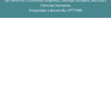
de Derecho, Economía, Empresa, Ciencias Sociales, Historia y
Ciencias Humanas
Hospedaje y desarrollo
OPTYMA