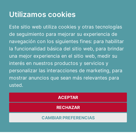
Utilizamos cookies
Este sitio web utiliza cookies y otras tecnologías
de seguimiento para mejorar su experiencia de
navegación con los siguientes fines:
para habilitar
la funcionalidad básica del sitio web
,
para brindar
una mejor experiencia en el sitio web
,
medir su
interés en nuestros productos y servicios y
personalizar las interacciones de marketing
,
para
mostrar anuncios que sean más relevantes para
usted
.
ACEPTAR
RECHAZAR
CAMBIAR PREFERENCIAS