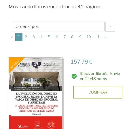
Derecho
Mostrando
libros encontrados.
41
páginas.
procesal
>
↑
Solución
(current)
«
1
2
3
4
5
6
7
8
9
10
11
»
alternativa
de
conflictos.
157,79 €
Arbitraje.
Stock en librería. Envío
Mediación
en 24/48 horas
COMPRAR