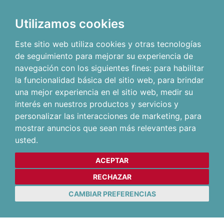
Utilizamos cookies
Este sitio web utiliza cookies y otras tecnologías
de seguimiento para mejorar su experiencia de
navegación con los siguientes fines:
para habilitar
la funcionalidad básica del sitio web
,
para brindar
una mejor experiencia en el sitio web
,
medir su
interés en nuestros productos y servicios y
personalizar las interacciones de marketing
,
para
mostrar anuncios que sean más relevantes para
usted
.
ACEPTAR
RECHAZAR
CAMBIAR PREFERENCIAS