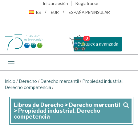
Iniciar sesión
Registrarse
ES
EUR
ESPAÑA PENINSULAR
0
Busqueda avanzada
Toggle navigation
Inicio
/
Derecho
/
Derecho mercantil
/
Propiedad industrial.
Derecho competencia
/
Libros de Derecho > Derecho mercantil
Libros
> Propiedad industrial. Derecho
de
competencia
Derecho
>