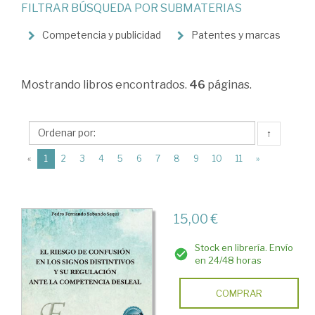
FILTRAR BÚSQUEDA POR SUBMATERIAS
Derecho
mercantil
Competencia y publicidad
Patentes y marcas
>
Propiedad
Mostrando
libros encontrados.
46
páginas.
industrial.
Derecho
↑
competencia
(current)
«
1
2
3
4
5
6
7
8
9
10
11
»
15,00 €
Stock en librería. Envío
en 24/48 horas
COMPRAR