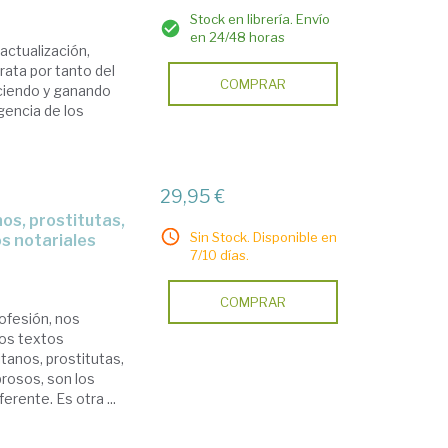
Stock en librería. Envío
en 24/48 horas
actualización,
rata por tanto del
COMPRAR
eciendo y ganando
igencia de los
29,95 €
Sin Stock. Disponible en
os notariales
7/10 días.
COMPRAR
rofesión, nos
los textos
tanos, prostitutas,
rosos, son los
erente. Es otra ...