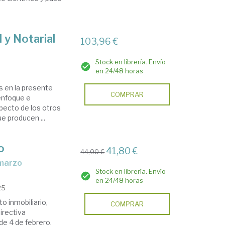
 y Notarial
103,96 €
Stock en librería. Envío
en 24/48 horas
s en la presente
COMPRAR
 enfoque e
specto de los otros
ue producen ...
o
41,80 €
44,00 €
 marzo
Stock en librería. Envío
en 24/48 horas
25
o inmobiliario,
COMPRAR
irectiva
de 4 de febrero,