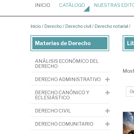
(CURRENT)
INICIO
CATÁLOGO
NUESTRAS
EDIT
Inicio
/
Derecho
/
Derecho civil
/
Derecho notarial
/
Materias de Derecho
Li
Lib
de
ANÁLISIS ECONÓMICO DEL
De
DERECHO
Mos
>
DERECHO ADMINISTRATIVO
De
civi
DERECHO CANÓNICO Y
ECLESIÁSTICO
>
De
DERECHO CIVIL
not
DERECHO COMUNITARIO