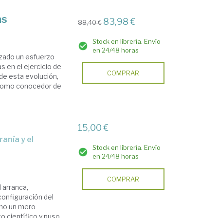
as
83,98 €
88,40 €
Stock en librería. Envío
en 24/48 horas
lizado un esfuerzo
s en el ejercicio de
COMPRAR
 de esta evolución,
 como conocedor de
15,00 €
Stock en librería. Envío
en 24/48 horas
COMPRAR
 arranca,
configuración del
omo un mero
to científico y puso