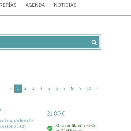
BRERÍAS
AGENDA
NOTICIAS
(current)
«
1
2
3
4
5
6
7
8
9
10
»
'
21,00 €
Stock en librería. Envío
s (18.2 LCI)
en 24/48 horas