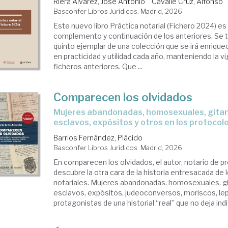
Riera Álvarez, José Antonio
Cavallé Cruz, Alfonso
Basconfer Libros Jurídicos. Madrid, 2026
Este nuevo libro Práctica notarial (Fichero 2024) es 
complemento y continuación de los anteriores. Se t
quinto ejemplar de una colección que se irá enriqu
en practicidad y utilidad cada año, manteniendo la v
ficheros anteriores. Que ...
Comparecen los olvidados
Mujeres abandonadas, homosexuales, gitanos, prostitutas,
esclavos, expósitos y otros en los protocol
Barrios Fernández, Plácido
Basconfer Libros Jurídicos. Madrid, 2026
En comparecen los olvidados, el autor, notario de p
descubre la otra cara de la historia entresacada de 
notariales. Mujeres abandonadas, homosexuales, gi
esclavos, expósitos, judeoconversos, moriscos, lep
protagonistas de una historial “real” que no deja indif