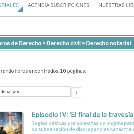
ORIALES
AGENCIA
SUSCRIPCIONES
NUESTRAS
LI
bros de Derecho > Derecho civil > Derecho notarial
ros
recho
trando
libros encontrados.
10
páginas.
recho
l
↑
recho
Episodio IV: 'El final de la travesía
arial
Reglas básicas y propuestas de mejora para el expediente
de subsanación de discrepancias catastrale