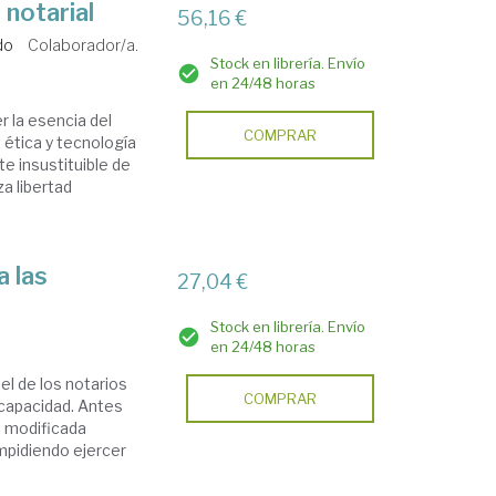
 notarial
56,16 €
do
Colaborador/a.
Stock en librería. Envío
en 24/48 horas
r la esencia del
COMPRAR
 ética y tecnología
e insustituible de
za libertad
a las
27,04 €
Stock en librería. Envío
en 24/48 horas
el de los notarios
COMPRAR
capacidad. Antes
l modificada
mpidiendo ejercer