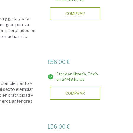
COMPRAR
za y ganas para
na gran pereza
los interesados en
exto mucho más
156,00 €
Stock en librería. Envío
en 24/48 horas
es complemento y
el sexto ejemplar
COMPRAR
 en practicidad y
cheros anteriores,
156,00 €