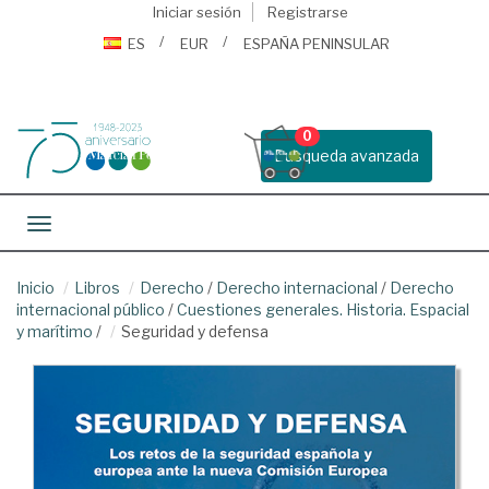
Iniciar sesión
Registrarse
ES
EUR
ESPAÑA PENINSULAR
0
Busqueda avanzada
Toggle navigation
Inicio
Libros
Derecho
/
Derecho internacional
/
Derecho
internacional público
/
Cuestiones generales. Historia. Espacial
y marítimo
/
Seguridad y defensa