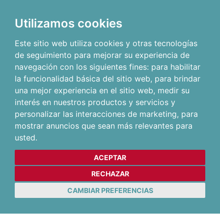
Utilizamos cookies
Este sitio web utiliza cookies y otras tecnologías
de seguimiento para mejorar su experiencia de
navegación con los siguientes fines:
para habilitar
la funcionalidad básica del sitio web
,
para brindar
una mejor experiencia en el sitio web
,
medir su
interés en nuestros productos y servicios y
personalizar las interacciones de marketing
,
para
mostrar anuncios que sean más relevantes para
usted
.
ACEPTAR
RECHAZAR
CAMBIAR PREFERENCIAS