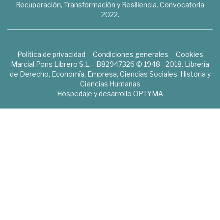
Recuperación, Transformación y Resiliencia. Convocatoria
2022.
Política de privacidad
Condiciones generales
Cookies
Marcial Pons Librero S.L. - B82947326 © 1948 - 2018. Librería
de Derecho, Economía, Empresa, Ciencias Sociales, Historia y
Ciencias Humanas
Hospedaje y desarrollo
OPTYMA