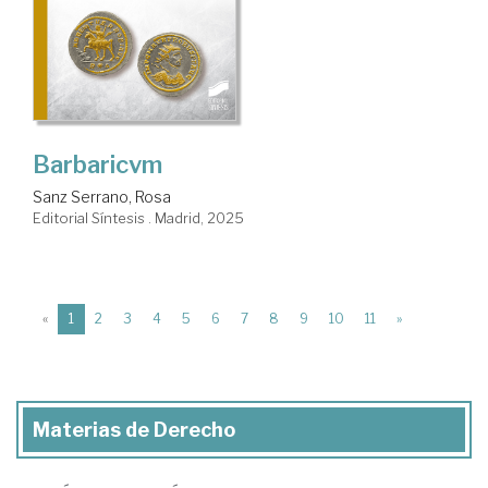
Barbaricvm
Sanz Serrano, Rosa
Editorial Síntesis . Madrid, 2025
(current)
«
1
2
3
4
5
6
7
8
9
10
11
»
Materias de Derecho