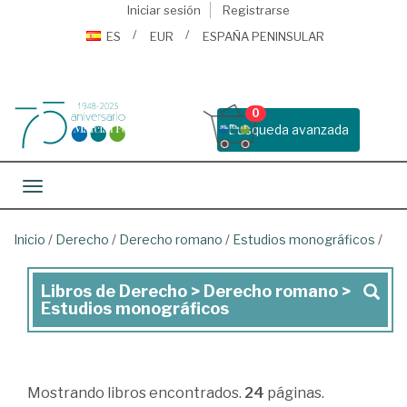
Iniciar sesión
Registrarse
ES
EUR
ESPAÑA PENINSULAR
0
Busqueda avanzada
Toggle navigation
Inicio
/
Derecho
/
Derecho romano
/
Estudios monográficos
/
Libros de Derecho > Derecho romano >
Libros
Estudios monográficos
de
Derecho
>
Mostrando
libros encontrados.
24
páginas.