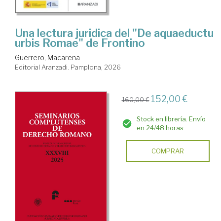
Una lectura juridica del "De aquaeductu
urbis Romae" de Frontino
Guerrero, Macarena
Editorial Aranzadi. Pamplona, 2026
152,00 €
160,00 €
Stock en librería. Envío
en 24/48 horas
COMPRAR