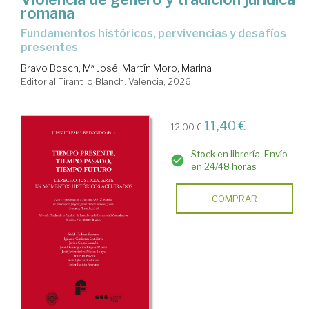
romana
fundamentos históricos, pervivencias y desafíos
presentes
Bravo Bosch, Mª José
;
Martín Moro, Marina
Editorial Tirant lo Blanch. Valencia, 2026
11,40 €
12,00 €
Stock en librería. Envío
en 24/48 horas
COMPRAR