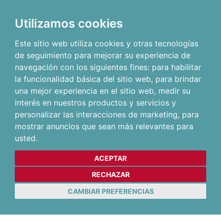
Utilizamos cookies
Este sitio web utiliza cookies y otras tecnologías
de seguimiento para mejorar su experiencia de
navegación con los siguientes fines:
para habilitar
la funcionalidad básica del sitio web
,
para brindar
una mejor experiencia en el sitio web
,
medir su
interés en nuestros productos y servicios y
personalizar las interacciones de marketing
,
para
mostrar anuncios que sean más relevantes para
usted
.
ACEPTAR
RECHAZAR
CAMBIAR PREFERENCIAS