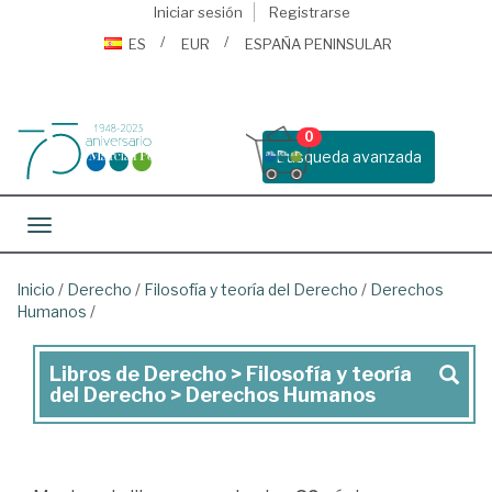
Iniciar sesión
Registrarse
ES
EUR
ESPAÑA PENINSULAR
0
Busqueda avanzada
Toggle navigation
Inicio
/
Derecho
/
Filosofía y teoría del Derecho
/
Derechos
Humanos
/
Libros de Derecho > Filosofía y teoría
Libros
del Derecho > Derechos Humanos
de
Derecho
>