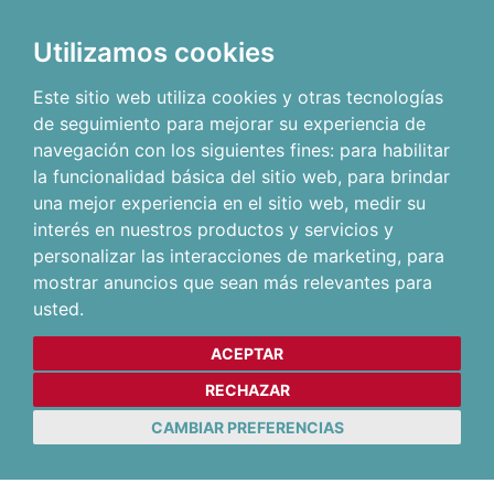
Utilizamos cookies
Este sitio web utiliza cookies y otras tecnologías
de seguimiento para mejorar su experiencia de
navegación con los siguientes fines:
para habilitar
la funcionalidad básica del sitio web
,
para brindar
una mejor experiencia en el sitio web
,
medir su
interés en nuestros productos y servicios y
personalizar las interacciones de marketing
,
para
mostrar anuncios que sean más relevantes para
usted
.
ACEPTAR
RECHAZAR
CAMBIAR PREFERENCIAS