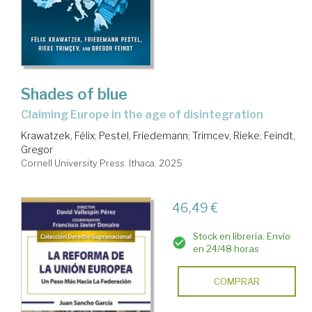
Shades of blue
claiming Europe in the age of disintegration
Krawatzek, Félix
;
Pestel, Friedemann
;
Trimcev, Rieke
;
Feindt,
Gregor
Cornell University Press. Ithaca, 2025
46,49 €
Stock en librería. Envío
en 24/48 horas
COMPRAR