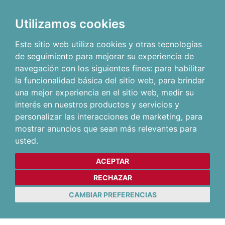
Utilizamos cookies
Este sitio web utiliza cookies y otras tecnologías
de seguimiento para mejorar su experiencia de
navegación con los siguientes fines:
para habilitar
la funcionalidad básica del sitio web
,
para brindar
una mejor experiencia en el sitio web
,
medir su
interés en nuestros productos y servicios y
personalizar las interacciones de marketing
,
para
mostrar anuncios que sean más relevantes para
usted
.
ACEPTAR
RECHAZAR
CAMBIAR PREFERENCIAS