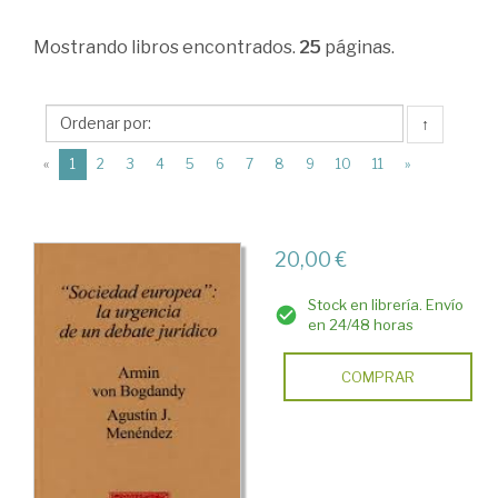
Derecho
Mostrando
libros encontrados.
25
páginas.
comunitario
>
La
↑
Comunidad
(current)
«
1
2
3
4
5
6
7
8
9
10
11
»
Europea
>
20,00 €
Constitución.
Adhesión.
Stock en librería. Envío
en 24/48 horas
Estados
y
COMPRAR
comunidad