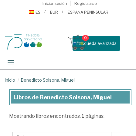
Iniciar sesión
Registrarse
ES
EUR
ESPAÑA PENINSULAR
0
Busqueda avanzada
Toggle navigation
Inicio
Benedicto Solsona, Miguel
Libros de Benedicto Solsona, Miguel
Libros
de
Mostrando
libros encontrados.
1
páginas.
Benedicto
Solsona,