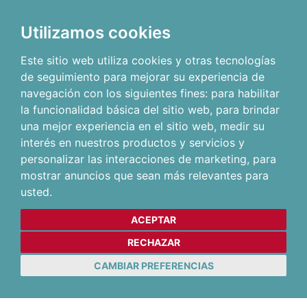
Utilizamos cookies
Este sitio web utiliza cookies y otras tecnologías
de seguimiento para mejorar su experiencia de
navegación con los siguientes fines:
para habilitar
la funcionalidad básica del sitio web
,
para brindar
una mejor experiencia en el sitio web
,
medir su
interés en nuestros productos y servicios y
personalizar las interacciones de marketing
,
para
mostrar anuncios que sean más relevantes para
usted
.
ACEPTAR
RECHAZAR
CAMBIAR PREFERENCIAS