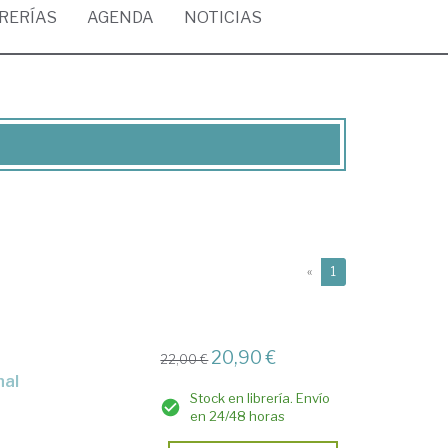
BRERÍAS
AGENDA
NOTICIAS
(current)
«
1
20,90 €
22,00 €
nal
Stock en librería. Envío
en 24/48 horas