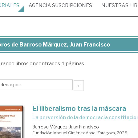
ORIALES
AGENCIA
SUSCRIPCIONES
NUESTRAS
LI
bros de Barroso Márquez, Juan Francisco
ros
trando
libros encontrados.
1
páginas.
rroso
rquez,
an
↑
ncisco
El iliberalismo tras la máscara
La perversión de la democracia constitucio
Barroso Márquez, Juan Francisco
Fundación Manuel Giménez Abad. Zaragoza, 2026