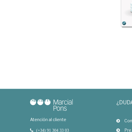
¿DUD
Atención al cliente
Com
Pre
(+34) 91 304 33 03