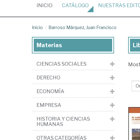
(CURRENT)
INICIO
CATÁLOGO
NUESTRAS
EDIT
Inicio
Barroso Márquez, Juan Francisco
Materias
Li
Lib
de
CIENCIAS SOCIALES
Mos
Ba
Má
DERECHO
Ju
ECONOMÍA
Fra
EMPRESA
HISTORIA Y CIENCIAS
HUMANAS
OTRAS CATEGORÍAS