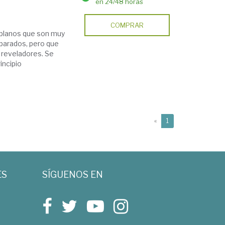
en 24/48 horas
COMPRAR
 planos que son muy
parados, pero que
 reveladores. Se
incipio
(current)
«
1
ES
SÍGUENOS EN