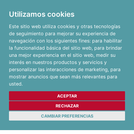
Utilizamos cookies
Este sitio web utiliza cookies y otras tecnologías
de seguimiento para mejorar su experiencia de
navegación con los siguientes fines:
para habilitar
la funcionalidad básica del sitio web
,
para brindar
una mejor experiencia en el sitio web
,
medir su
interés en nuestros productos y servicios y
personalizar las interacciones de marketing
,
para
mostrar anuncios que sean más relevantes para
usted
.
ACEPTAR
RECHAZAR
CAMBIAR PREFERENCIAS