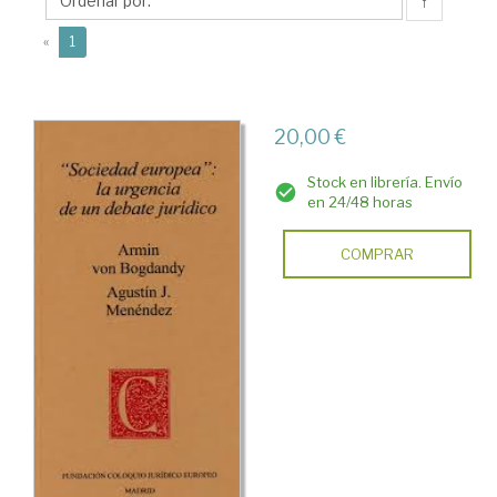
José
↑
(current)
«
1
20,00 €
Stock en librería. Envío
en 24/48 horas
COMPRAR