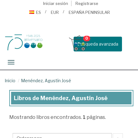
Iniciar sesión
Registrarse
ES
EUR
ESPAÑA PENINSULAR
0
Busqueda avanzada
Toggle navigation
Inicio
Menéndez, Agustín José
Libros de Menéndez, Agustín José
Libros
de
Mostrando
libros encontrados.
1
páginas.
Menéndez,
Agustín