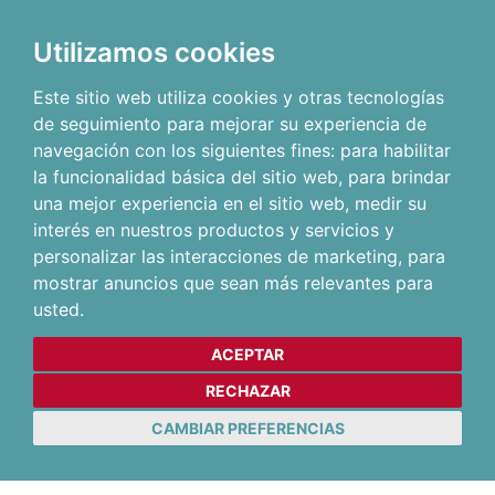
Utilizamos cookies
Este sitio web utiliza cookies y otras tecnologías
de seguimiento para mejorar su experiencia de
navegación con los siguientes fines:
para habilitar
la funcionalidad básica del sitio web
,
para brindar
una mejor experiencia en el sitio web
,
medir su
interés en nuestros productos y servicios y
personalizar las interacciones de marketing
,
para
mostrar anuncios que sean más relevantes para
usted
.
ACEPTAR
RECHAZAR
CAMBIAR PREFERENCIAS