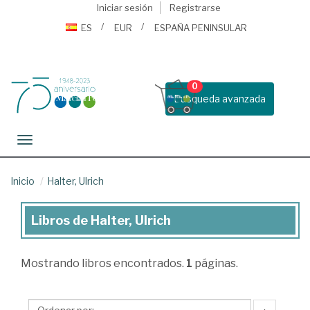
Iniciar sesión
Registrarse
ES
EUR
ESPAÑA PENINSULAR
0
Busqueda avanzada
Toggle navigation
Inicio
Halter, Ulrich
Libros de Halter, Ulrich
Libros
de
Mostrando
libros encontrados.
1
páginas.
Halter,
Ulrich