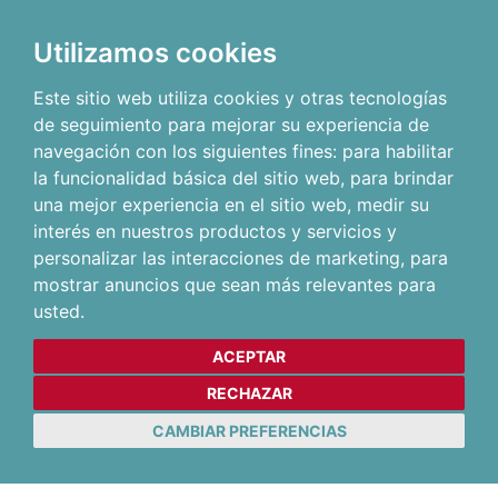
Utilizamos cookies
Este sitio web utiliza cookies y otras tecnologías
de seguimiento para mejorar su experiencia de
navegación con los siguientes fines:
para habilitar
la funcionalidad básica del sitio web
,
para brindar
una mejor experiencia en el sitio web
,
medir su
interés en nuestros productos y servicios y
personalizar las interacciones de marketing
,
para
mostrar anuncios que sean más relevantes para
usted
.
ACEPTAR
RECHAZAR
CAMBIAR PREFERENCIAS