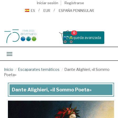
Iniciar sesión
Registrarse
ES
EUR
ESPAÑA PENINSULAR
0
Busqueda avanzada
Toggle navigation
Inicio
Escaparates temáticos
Dante Alighieri, «il Sommo
Poeta»
Dante Alighieri, «il Sommo Poeta»
Dante
Alighieri,
«il
Sommo