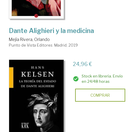
Dante Alighieri y la medicina
Mejía Rivera, Orlando
Punto de Vista Editores. Madrid, 2019
24,96 €
Stock en librería. Envío
en 24/48 horas
COMPRAR