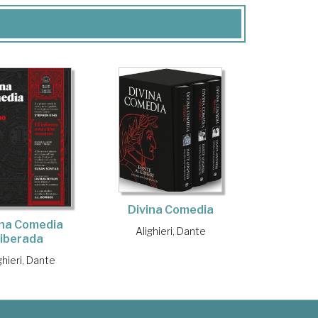
Divina Comedia
ina Comedia
Alighieri, Dante
liberada
ghieri, Dante