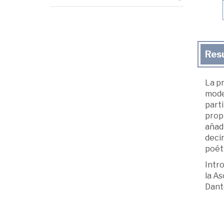
Res
La pr
moder
part
propi
añadi
decir
poéti
Intro
la As
Dante