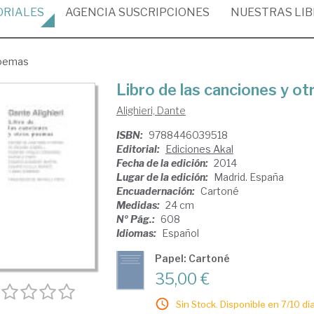
ORIALES
AGENCIA
SUSCRIPCIONES
NUESTRAS
LI
poemas
Libro de las canciones y o
Alighieri, Dante
ISBN:
9788446039518
Editorial:
Ediciones Akal
Fecha de la edición:
2014
Lugar de la edición:
Madrid. España
Encuadernación:
Cartoné
Medidas:
24 cm
Nº Pág.:
608
Idiomas:
Español
Papel: Cartoné
35,00 €
Sin Stock. Disponible en 7/10 día