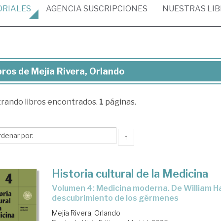
ORIALES
AGENCIA
SUSCRIPCIONES
NUESTRAS
LI
bros de Mejía Rivera, Orlando
ros
trando
libros encontrados.
1
páginas.
ía
era,
lando
↑
Historia cultural de la Medicina
Volumen 4: Medicina moderna. De William Harvey al
descubrimiento de los gérmenes
Mejía Rivera, Orlando