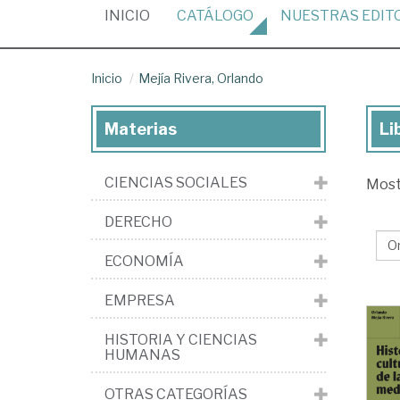
(CURRENT)
INICIO
CATÁLOGO
NUESTRAS
EDIT
Inicio
Mejía Rivera, Orlando
Materias
Li
Lib
de
CIENCIAS SOCIALES
Mos
Mej
Riv
DERECHO
Or
ECONOMÍA
EMPRESA
HISTORIA Y CIENCIAS
HUMANAS
OTRAS CATEGORÍAS