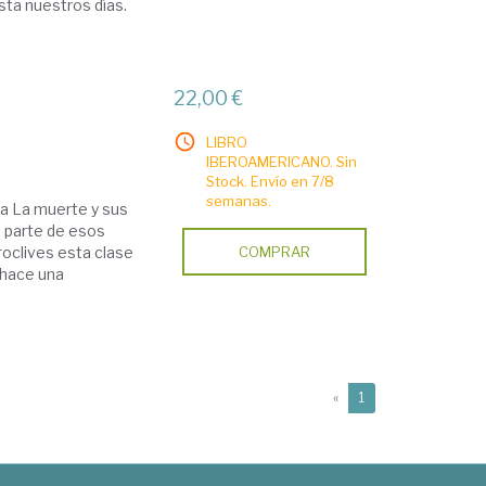
sta nuestros días.
22,00 €
LIBRO
IBEROAMERICANO. Sin
Stock. Envío en 7/8
semanas.
ra La muerte y sus
 parte de esos
roclives esta clase
COMPRAR
 hace una
(current)
«
1