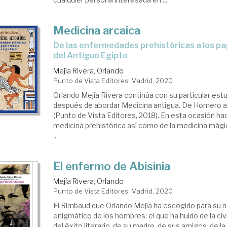
Medicina arcaica
de las enfermedades prehistóricas a los papiros médicos
del Antiguo Egipto
Mejía Rivera, Orlando
Punto de Vista Editores. Madrid, 2020
Orlando Mejía Rivera continúa con su particular estu
después de abordar Medicina antigua. De Homero a
(Punto de Vista Editores, 2018). En esta ocasión ha
medicina prehistórica así como de la medicina mág
...
El enfermo de Abisinia
Mejía Rivera, Orlando
Punto de Vista Editores. Madrid, 2020
El Rimbaud que Orlando Mejía ha escogido para su 
enigmático de los hombres: el que ha huido de la civi
del éxito literario, de su madre, de sus amigos, de la