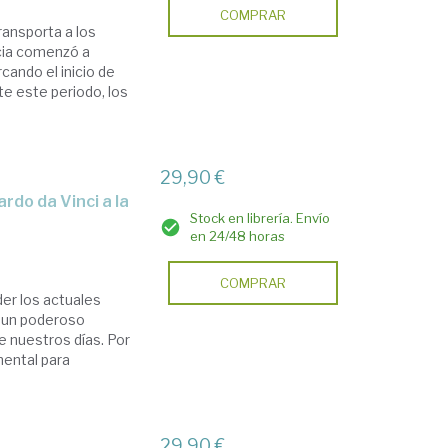
COMPRAR
ransporta a los
ncia comenzó a
ando el inicio de
te este periodo, los
29,90 €
Stock en librería. Envío
en 24/48 horas
COMPRAR
der los actuales
n un poderoso
de nuestros días. Por
mental para
29,90 €