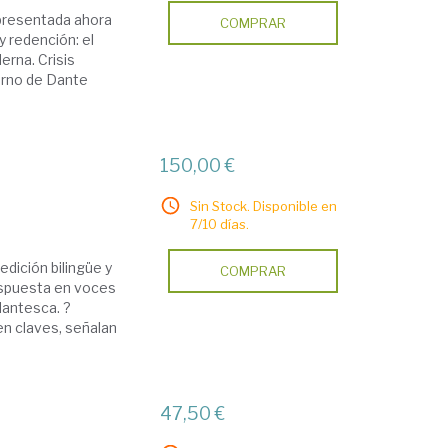
, presentada ahora
COMPRAR
y redención: el
erna. Crisis
fierno de Dante
150,00 €
Sin Stock. Disponible en
7/10 días.
dición bilingüe y
COMPRAR
dispuesta en voces
dantesca. ?
en claves, señalan
47,50 €