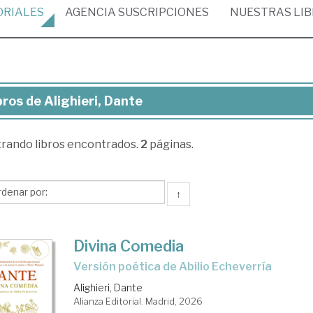
ORIALES
AGENCIA
SUSCRIPCIONES
NUESTRAS
LI
bros de Alighieri, Dante
ros
trando
libros encontrados.
2
páginas.
ghieri,
nte
↑
Divina Comedia
Versión poética de Abilio Echeverría
Alighieri, Dante
Alianza Editorial. Madrid, 2026