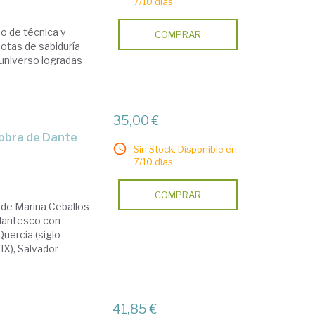
7/10 días.
io de técnica y
COMPRAR
cotas de sabiduría
 universo logradas
35,00 €
Sin Stock. Disponible en
7/10 días.
COMPRAR
 de Marina Ceballos
 dantesco con
uercia (siglo
XIX), Salvador
41,85 €