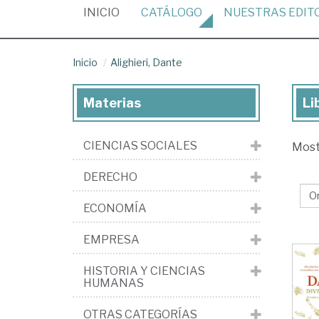
(CURRENT)
INICIO
CATÁLOGO
NUESTRAS
EDIT
Inicio
Alighieri, Dante
Materias
Li
Lib
de
CIENCIAS SOCIALES
Mos
Ali
Da
DERECHO
ECONOMÍA
EMPRESA
HISTORIA Y CIENCIAS
HUMANAS
OTRAS CATEGORÍAS