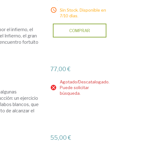
Sin Stock. Disponible en
7/10 días.
r el infierno, el
COMPRAR
l Infierno, el gran
 encuentro fortuito
77,00 €
Agotado/Descatalogado.
Puede solicitar
 algunas
búsqueda.
ucción: un ejercicio
sílabos blancos, que
nto de alcanzar el
55,00 €