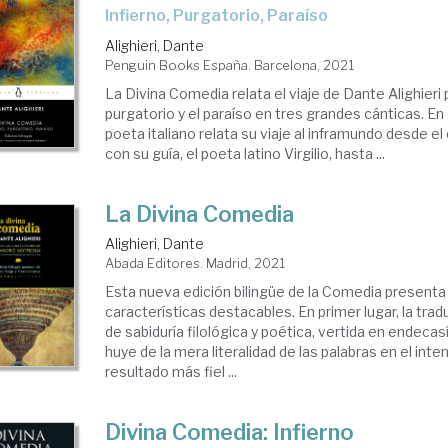
Infierno, Purgatorio, Paraíso
Alighieri, Dante
Penguin Books España. Barcelona, 2021
La Divina Comedia relata el viaje de Dante Alighieri po
purgatorio y el paraíso en tres grandes cánticas. En e
poeta italiano relata su viaje al inframundo desde el
con su guía, el poeta latino Virgilio, hasta ...
La Divina Comedia
Alighieri, Dante
Abada Editores. Madrid, 2021
Esta nueva edición bilingüe de la Comedia presenta
características destacables. En primer lugar, la trad
de sabiduría filológica y poética, vertida en endeca
huye de la mera literalidad de las palabras en el inte
resultado más fiel ...
Divina Comedia: Infierno