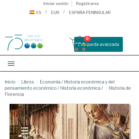
Iniciar sesión
Registrarse
ES
EUR
ESPAÑA PENINSULAR
0
Busqueda avanzada
Toggle navigation
Inicio
Libros
Economía
/
Historia económica y del
pensamiento económico
/
Historia económica
/
Historia de
Florencia