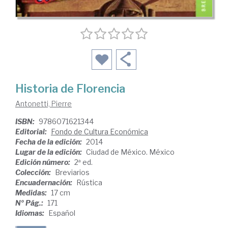
Historia de Florencia
Antonetti, Pierre
ISBN:
9786071621344
Editorial:
Fondo de Cultura Económica
Fecha de la edición:
2014
Lugar de la edición:
Ciudad de México. México
Edición número:
2ª ed.
Colección:
Breviarios
Encuadernación:
Rústica
Medidas:
17 cm
Nº Pág.:
171
Idiomas:
Español