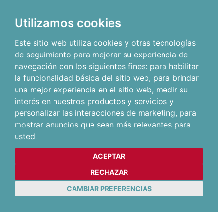
Utilizamos cookies
Este sitio web utiliza cookies y otras tecnologías
de seguimiento para mejorar su experiencia de
navegación con los siguientes fines:
para habilitar
la funcionalidad básica del sitio web
,
para brindar
una mejor experiencia en el sitio web
,
medir su
interés en nuestros productos y servicios y
personalizar las interacciones de marketing
,
para
mostrar anuncios que sean más relevantes para
usted
.
ACEPTAR
RECHAZAR
CAMBIAR PREFERENCIAS