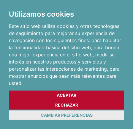
Utilizamos cookies
Este sitio web utiliza cookies y otras tecnologías
de seguimiento para mejorar su experiencia de
navegación con los siguientes fines:
para habilitar
la funcionalidad básica del sitio web
,
para brindar
una mejor experiencia en el sitio web
,
medir su
interés en nuestros productos y servicios y
personalizar las interacciones de marketing
,
para
mostrar anuncios que sean más relevantes para
usted
.
ACEPTAR
RECHAZAR
CAMBIAR PREFERENCIAS