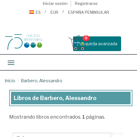
Iniciar sesión
Registrarse
ES
EUR
ESPAÑA PENINSULAR
0
Busqueda avanzada
Toggle navigation
Inicio
Barbero, Alessandro
Libros de Barbero, Alessandro
Libros
de
Mostrando
libros encontrados.
1
páginas.
Barbero,
Alessandro