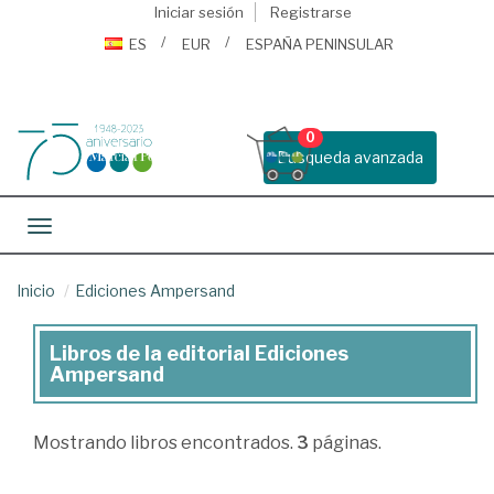
Iniciar sesión
Registrarse
ES
EUR
ESPAÑA PENINSULAR
0
Busqueda avanzada
Toggle navigation
Inicio
Ediciones Ampersand
Libros de la editorial Ediciones
Libros
Ampersand
de
la
Mostrando
libros encontrados.
3
páginas.
editorial