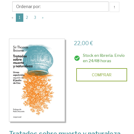
Ediciones
↑
Ampersand
(current)
«
1
2
3
»
22,00 €
Stock en librería. Envío
en 24/48 horas
COMPRAR
Tratados sobre muerte y naturaleza