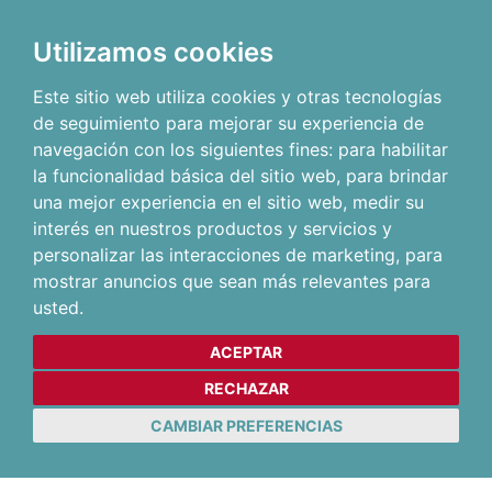
Utilizamos cookies
Este sitio web utiliza cookies y otras tecnologías
de seguimiento para mejorar su experiencia de
navegación con los siguientes fines:
para habilitar
la funcionalidad básica del sitio web
,
para brindar
una mejor experiencia en el sitio web
,
medir su
interés en nuestros productos y servicios y
personalizar las interacciones de marketing
,
para
mostrar anuncios que sean más relevantes para
usted
.
ACEPTAR
RECHAZAR
CAMBIAR PREFERENCIAS