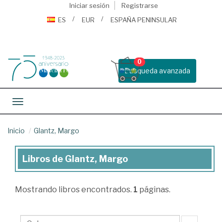
Iniciar sesión
Registrarse
ES
EUR
ESPAÑA PENINSULAR
0
Busqueda avanzada
Toggle navigation
Inicio
Glantz, Margo
Libros de Glantz, Margo
Libros
de
Mostrando
libros encontrados.
1
páginas.
Glantz,
Margo