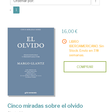
↑
(current)
«
1
16,00 €
LIBRO
IBEROAMERICANO. Sin
Stock. Envío en 7/8
semanas.
COMPRAR
Cinco miradas sobre el olvido