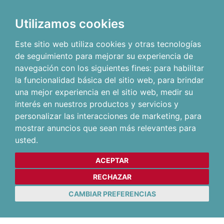
Utilizamos cookies
Este sitio web utiliza cookies y otras tecnologías
de seguimiento para mejorar su experiencia de
navegación con los siguientes fines:
para habilitar
la funcionalidad básica del sitio web
,
para brindar
una mejor experiencia en el sitio web
,
medir su
interés en nuestros productos y servicios y
personalizar las interacciones de marketing
,
para
mostrar anuncios que sean más relevantes para
usted
.
ACEPTAR
RECHAZAR
CAMBIAR PREFERENCIAS