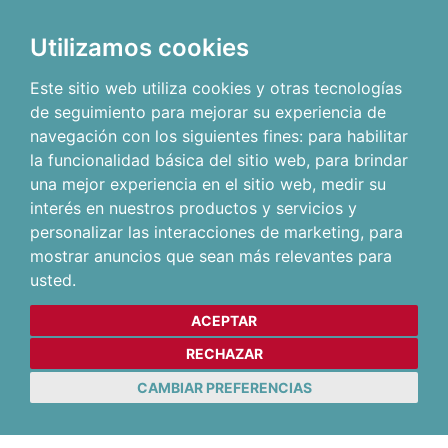
Utilizamos cookies
Este sitio web utiliza cookies y otras tecnologías
de seguimiento para mejorar su experiencia de
navegación con los siguientes fines:
para habilitar
la funcionalidad básica del sitio web
,
para brindar
una mejor experiencia en el sitio web
,
medir su
interés en nuestros productos y servicios y
personalizar las interacciones de marketing
,
para
mostrar anuncios que sean más relevantes para
usted
.
ACEPTAR
RECHAZAR
CAMBIAR PREFERENCIAS