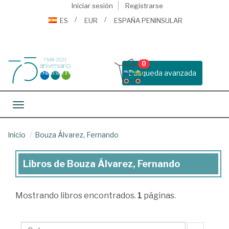
Iniciar sesión
Registrarse
ES
EUR
ESPAÑA PENINSULAR
0
Busqueda avanzada
Toggle navigation
Inicio
Bouza Álvarez, Fernando
Libros de Bouza Álvarez, Fernando
Libros
de
Mostrando
libros encontrados.
1
páginas.
Bouza
Álvarez,