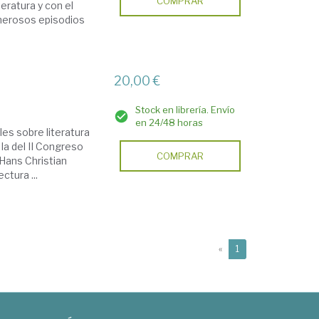
COMPRAR
eratura y con el
umerosos episodios
20,00 €
Stock en librería. Envío
en 24/48 horas
les sobre literatura
, la del II Congreso
COMPRAR
 Hans Christian
ctura ...
(current)
«
1