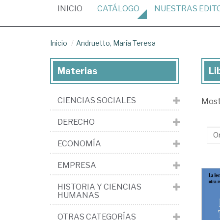
(CURRENT)
INICIO
CATÁLOGO
NUESTRAS
EDIT
Inicio
Andruetto, María Teresa
Materias
Li
Lib
de
CIENCIAS SOCIALES
Mos
And
Ma
DERECHO
Te
ECONOMÍA
EMPRESA
HISTORIA Y CIENCIAS
HUMANAS
OTRAS CATEGORÍAS