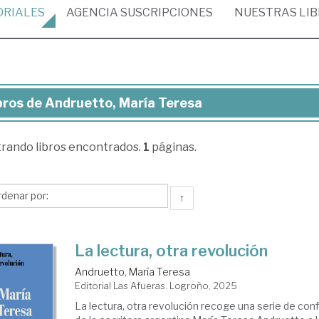
ORIALES
AGENCIA
SUSCRIPCIONES
NUESTRAS
LI
bros de Andruetto, María Teresa
ros
trando
libros encontrados.
1
páginas.
ruetto,
ría
resa
↑
La lectura, otra revolución
Andruetto, María Teresa
Editorial Las Afueras. Logroño, 2025
La lectura, otra revolución recoge una serie de conf