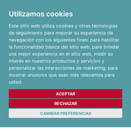
Utilizamos cookies
Este sitio web utiliza cookies y otras tecnologías
de seguimiento para mejorar su experiencia de
navegación con los siguientes fines:
para habilitar
la funcionalidad básica del sitio web
,
para brindar
una mejor experiencia en el sitio web
,
medir su
interés en nuestros productos y servicios y
personalizar las interacciones de marketing
,
para
mostrar anuncios que sean más relevantes para
usted
.
ACEPTAR
RECHAZAR
CAMBIAR PREFERENCIAS