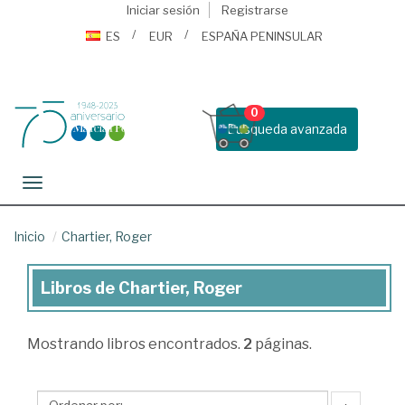
Iniciar sesión
Registrarse
ES
EUR
ESPAÑA PENINSULAR
0
Busqueda avanzada
Toggle navigation
Inicio
Chartier, Roger
Libros de Chartier, Roger
Libros
de
Mostrando
libros encontrados.
2
páginas.
Chartier,
Roger