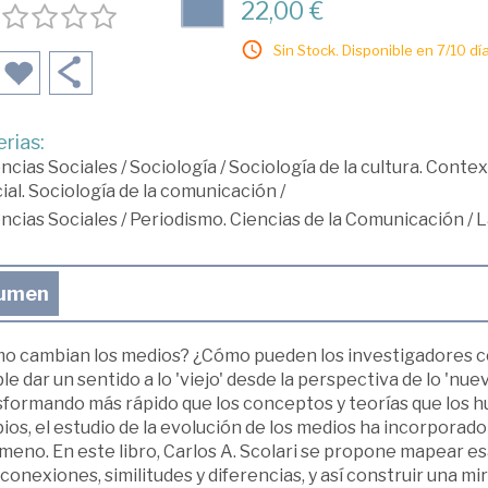
22,00 €
Sin Stock. Disponible en 7/10 día
rias:
ncias Sociales
/
Sociología
/
Sociología de la cultura. Context
ial. Sociología de la comunicación
/
ncias Sociales
/
Periodismo. Ciencias de la Comunicación
/
L
umen
o cambian los medios? ¿Cómo pueden los investigadores 
le dar un sentido a lo 'viejo' desde la perspectiva de lo 'n
sformando más rápido que los conceptos y teorías que los
os, el estudio de la evolución de los medios ha incorporado
eno. En este libro, Carlos A. Scolari se propone mapear es
conexiones, similitudes y diferencias, y así construir una mi