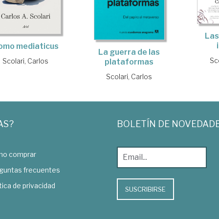
Las
omo mediaticus
La guerra de las
Sco
Scolari, Carlos
plataformas
Scolari, Carlos
AS?
BOLETÍN DE NOVEDAD
o comprar
guntas frecuentes
tica de privacidad
SUSCRIBIRSE