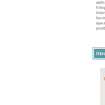
aplic
fotog
inte
los m
que 
posib
Otro