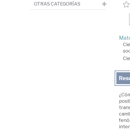
OTRAS CATEGORÍAS
Mate
Cie
soc
Cie
Res
¿Cóm
posib
tran
cambi
fenóm
inter