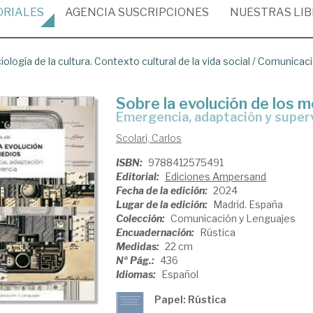
ORIALES
AGENCIA
SUSCRIPCIONES
NUESTRAS
LI
iología de la cultura. Contexto cultural de la vida social
/
Comunicació
Sobre la evolución de los 
emergencia, adaptación y super
Scolari, Carlos
ISBN:
9788412575491
Editorial:
Ediciones Ampersand
Fecha de la edición:
2024
Lugar de la edición:
Madrid. España
Colección:
Comunicación y Lenguajes
Encuadernación:
Rústica
Medidas:
22 cm
Nº Pág.:
436
Idiomas:
Español
Papel: Rústica