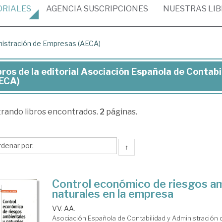
ORIALES
AGENCIA
SUSCRIPCIONES
NUESTRAS
LI
inistración de Empresas (AECA)
bros de la editorial Asociación Española de Contab
ros
ECA)
trando
libros encontrados.
2
páginas.
torial
ciación
↑
pañola
tabilidad
Control económico de riesgos am
naturales en la empresa
VV. AA.
inistración
Asociación Española de Contabilidad y Administración