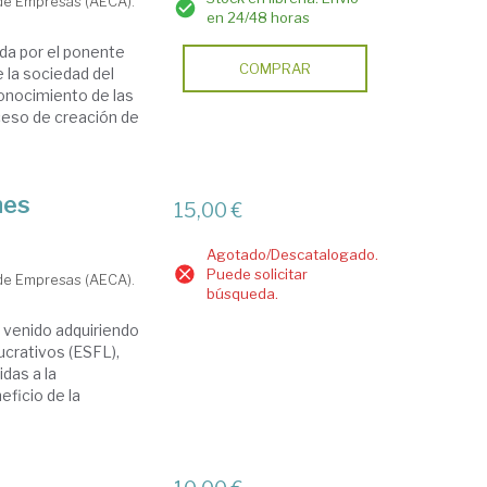
 de Empresas (AECA).
en 24/48 horas
da por el ponente
COMPRAR
 la sociedad del
onocimiento de las
ceso de creación de
nes
15,00 €
Agotado/Descatalogado.
Puede solicitar
 de Empresas (AECA).
búsqueda.
 venido adquiriendo
ucrativos (ESFL),
idas a la
eficio de la