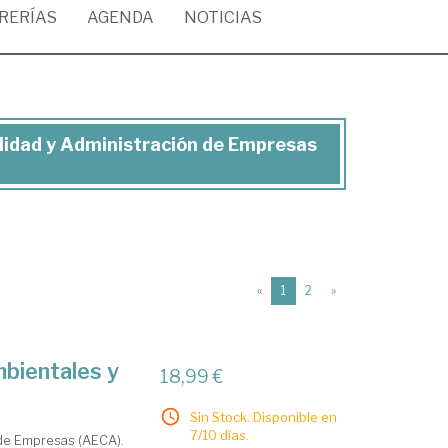
BRERÍAS
AGENDA
NOTICIAS
ilidad y Administración de Empresas
(current)
«
1
2
»
bientales y
18,99 €
Sin Stock. Disponible en
7/10 días.
 de Empresas (AECA).