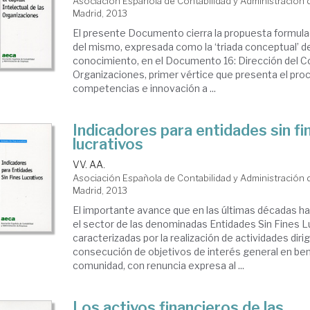
Asociación Española de Contabilidad y Administración
Madrid, 2013
El presente Documento cierra la propuesta formula
del mismo, expresada como la ‘triada conceptual’ de
conocimiento, en el Documento 16: Dirección del C
Organizaciones, primer vértice que presenta el pro
competencias e innovación a ...
Indicadores para entidades sin fi
lucrativos
VV. AA.
Asociación Española de Contabilidad y Administración
Madrid, 2013
El importante avance que en las últimas décadas ha
el sector de las denominadas Entidades Sin Fines L
caracterizadas por la realización de actividades dirig
consecución de objetivos de interés general en ben
comunidad, con renuncia expresa al ...
Los activos financieros de las