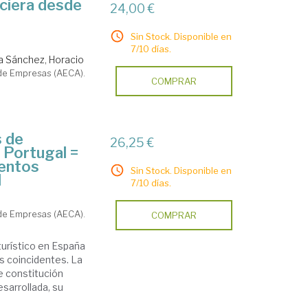
nciera desde
24,00 €
Sin Stock. Disponible en
7/10 días.
a Sánchez, Horacio
 de Empresas (AECA).
COMPRAR
s de
26,25 €
 Portugal =
mentos
Sin Stock. Disponible en
l
7/10 días.
 de Empresas (AECA).
COMPRAR
turístico en España
s coincidentes. La
e constitución
esarrollada, su