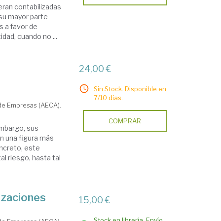
ran contabilizadas
 su mayor parte
s a favor de
dad, cuando no ...
24,00 €
Sin Stock. Disponible en
7/10 días.
 de Empresas (AECA).
COMPRAR
embargo, sus
en una figura más
oncreto, este
l riesgo, hasta tal
nizaciones
15,00 €
Stock en librería. Envío