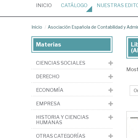
(CURRENT)
INICIO
CATÁLOGO
NUESTRAS
EDIT
Inicio
Asociación Española de Contabilidad y Adm
Materias
Li
Lib
(A
de
CIENCIAS SOCIALES
la
Mos
edi
DERECHO
Aso
ECONOMÍA
Es
de
EMPRESA
Con
HISTORIA Y CIENCIAS
y
HUMANAS
Adm
OTRAS CATEGORÍAS