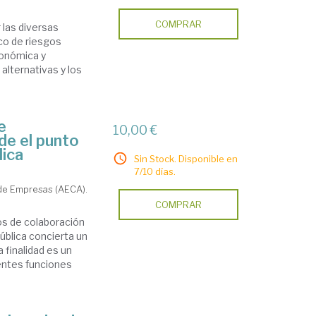
COMPRAR
 las diversas
co de riesgos
conómica y
alternativas y los
e
10,00 €
de el punto
lica
Sin Stock. Disponible en
7/10 días.
 de Empresas (AECA).
COMPRAR
os de colaboración
pública concierta un
 finalidad es un
rentes funciones