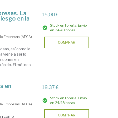
presas. La
15,00 €
riesgo en la
Stock en librería. Envío
en 24/48 horas
 de Empresas (AECA).
COMPRAR
esas, así como la
a viene a ser lo
ersiones en
 rápido. El método
s en
18,37 €
Stock en librería. Envío
en 24/48 horas
 de Empresas (AECA).
COMPRAR
ían como