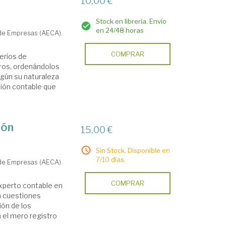
10,00 €
Stock en librería. Envío
en 24/48 horas
 de Empresas (AECA).
COMPRAR
erios de
eros, ordenándolos
egún su naturaleza
ación contable que
ión
15,00 €
Sin Stock. Disponible en
7/10 días.
 de Empresas (AECA).
COMPRAR
experto contable en
n cuestiones
ión de los
 el mero registro