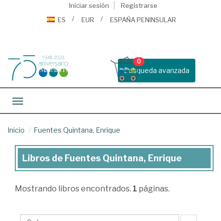
Iniciar sesión
Registrarse
ES
EUR
ESPAÑA PENINSULAR
0
Busqueda avanzada
Toggle navigation
Inicio
Fuentes Quintana, Enrique
Libros de Fuentes Quintana, Enrique
Libros
de
Mostrando
libros encontrados.
1
páginas.
Fuentes
Quintana,