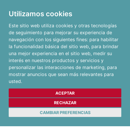
Utilizamos cookies
Este sitio web utiliza cookies y otras tecnologías
de seguimiento para mejorar su experiencia de
navegación con los siguientes fines:
para habilitar
la funcionalidad básica del sitio web
,
para brindar
una mejor experiencia en el sitio web
,
medir su
interés en nuestros productos y servicios y
personalizar las interacciones de marketing
,
para
mostrar anuncios que sean más relevantes para
usted
.
ACEPTAR
RECHAZAR
CAMBIAR PREFERENCIAS