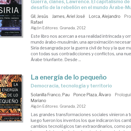
guerra, clanes, Lawrence. El capitalismo de las familias y el
desafío de la rebelión en el mundo Árabe-
Gil, Jesús
James, Ariel José
Lorca, Alejandro
Pro
Rafael
Algón Editores. Granada, 2012
Este libro nos acercan a esa realidad intrincada y o
mundo árabo-musulmán, una aproximación necesaria
Siria desangrada por la guerra civil de hoy y la que 
con todas sus contradicciones y conflictos, una n
Árabe triunfante. Desde ...
La energía de lo pequeño
democracia, tecnología y territorio
Solanilla Franco, Pau
Ponce Plaza, Álvaro
Prologui
Mariano
Algón Editores. Granada, 2012
Las grandes transformaciones sociales vinieron a tr
luego fueron los inventos los que indicaron los cam
cambios tecnológicos tan extraordinarios, como po