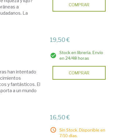
 riqueza y lujo?
COMPRAR
oráneas a
ciudadanos. La
19,50 €
Stock en librería. Envío
en 24/48 horas
uras han intentado
COMPRAR
tecimientos
os y fantásticos. El
nsporta a un mundo
16,50 €
Sin Stock. Disponible en
7/10 días.