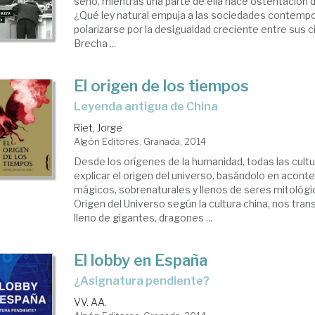
seno, mientras una parte de ella hace ostentación de
¿Qué ley natural empuja a las sociedades contemp
polarizarse por la desigualdad creciente entre sus 
Brecha ...
El origen de los tiempos
leyenda antigua de China
Riet, Jorge
Algón Editores. Granada, 2014
Desde los orígenes de la humanidad, todas las cult
explicar el origen del universo, basándolo en acon
mágicos, sobrenaturales y llenos de seres mitológic
Origen del Universo según la cultura china, nos tra
lleno de gigantes, dragones ...
El lobby en España
¿asignatura pendiente?
VV. AA.