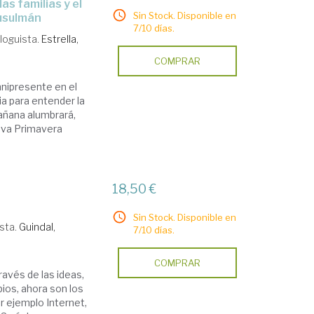
Sin Stock. Disponible en
Musulmán
7/10 días.
loguista.
Estrella,
COMPRAR
mnipresente en el
 para entender la
mañana alumbrará,
ueva Primavera
18,50 €
Sin Stock. Disponible en
sta.
Guindal,
7/10 días.
COMPRAR
avés de las ideas,
bios, ahora son los
r ejemplo Internet,