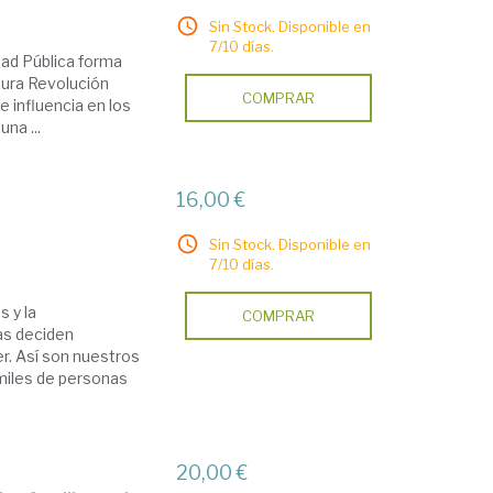
Sin Stock. Disponible en
7/10 días.
dad Pública forma
utura Revolución
COMPRAR
e influencia en los
na ...
16,00 €
Sin Stock. Disponible en
7/10 días.
 y la
COMPRAR
as deciden
er. Así son nuestros
 miles de personas
20,00 €