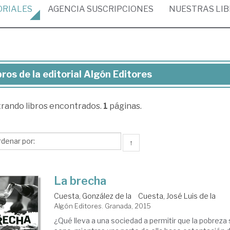
ORIALES
AGENCIA
SUSCRIPCIONES
NUESTRAS
LI
bros de la editorial Algón Editores
ros
trando
libros encontrados.
1
páginas.
torial
gón
↑
tores
La brecha
Cuesta, González de la
Cuesta, José Luis de la
Algón Editores. Granada, 2015
¿Qué lleva a una sociedad a permitir que la pobreza 