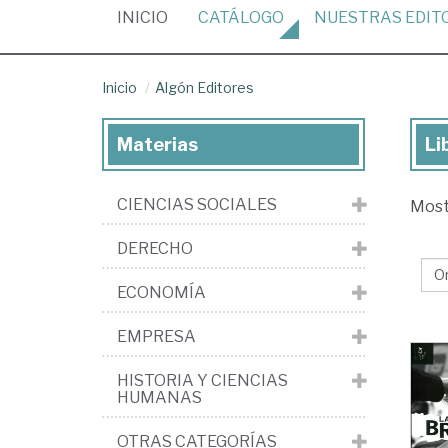
(CURRENT)
INICIO
CATÁLOGO
NUESTRAS
EDIT
Inicio
Algón Editores
Materias
Li
Lib
de
CIENCIAS SOCIALES
Mos
la
edi
DERECHO
Al
ECONOMÍA
Edi
EMPRESA
HISTORIA Y CIENCIAS
HUMANAS
OTRAS CATEGORÍAS