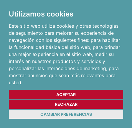
Utilizamos cookies
Este sitio web utiliza cookies y otras tecnologías
de seguimiento para mejorar su experiencia de
navegación con los siguientes fines:
para habilitar
la funcionalidad básica del sitio web
,
para brindar
una mejor experiencia en el sitio web
,
medir su
interés en nuestros productos y servicios y
personalizar las interacciones de marketing
,
para
mostrar anuncios que sean más relevantes para
usted
.
ACEPTAR
RECHAZAR
CAMBIAR PREFERENCIAS