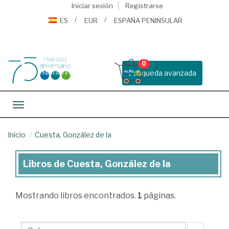
Iniciar sesión
Registrarse
ES
EUR
ESPAÑA PENINSULAR
0
Busqueda avanzada
Toggle navigation
Inicio
Cuesta, González de la
Libros de Cuesta, González de la
Libros
de
Mostrando
libros encontrados.
1
páginas.
Cuesta,
González