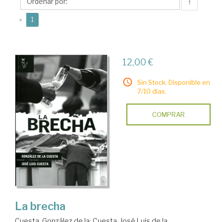
de
↑
la
(current)
«
1
12,00 €
Sin Stock. Disponible en
7/10 días.
COMPRAR
La brecha
Cuesta, González de la
;
Cuesta, José Luis de la