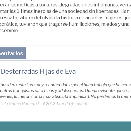
 eran sometidas a torturas, degradaciones inhumanas, venta 
tar las últimas inercias de una sociedad sin libertades. Ha
rescatar ahora del olvido la historia de aquellas mujeres qu
rática, tuvieron que tragarse humillaciones, miedos y una 
ncebible.
entarios
 Desterradas Hijas de Eva
onsidero este libro muy recomendable por el buen trabajo que ha hecho
entros franquistas para niñas y adolescentes. Queda evidente que los ma
óvenes, lo fueron con la más absoluta impunidad. No perdamos la memori
licia García Romera
|
Jul 2012. Madrid (España)