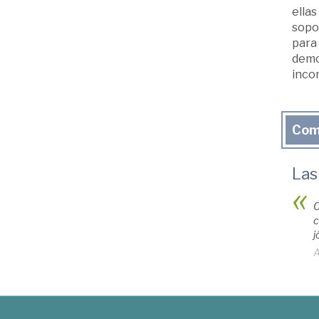
ellas
sopor
para 
democ
inco
Com
Las
C
c
j
A