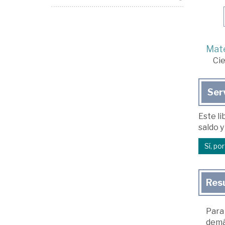
Mate
Cie
Ser
Este li
saldo y
Sí, po
Res
Para 
demá