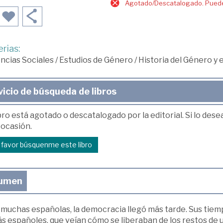
Agotado/Descatalogado. Puede 
rias:
ncias Sociales
/
Estudios de Género
/
Historia del Género y
vicio de búsqueda de libros
bro está agotado o descatalogado por la editorial. Si lo des
 ocasión.
r favor búsquenme este libro
umen
muchas españolas, la democracia llegó más tarde. Sus tiempo
s españoles, que veían cómo se liberaban de los restos de u