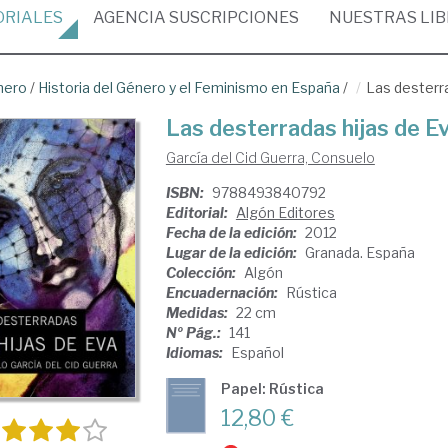
ORIALES
AGENCIA
SUSCRIPCIONES
NUESTRAS
LI
nero
/
Historia del Género y el Feminismo en España
/
Las desterra
Las desterradas hijas de E
García del Cid Guerra, Consuelo
ISBN:
9788493840792
Editorial:
Algón Editores
Fecha de la edición:
2012
Lugar de la edición:
Granada. España
Colección:
Algón
Encuadernación:
Rústica
Medidas:
22 cm
Nº Pág.:
141
Idiomas:
Español
Papel: Rústica
12,80 €