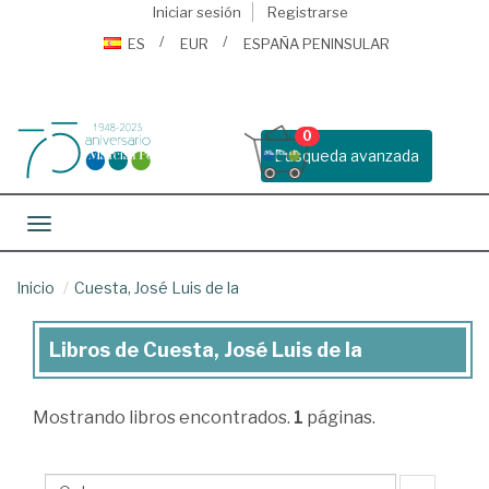
Iniciar sesión
Registrarse
ES
EUR
ESPAÑA PENINSULAR
0
Busqueda avanzada
Toggle navigation
Inicio
Cuesta, José Luis de la
Libros de Cuesta, José Luis de la
Libros
de
Mostrando
libros encontrados.
1
páginas.
Cuesta,
José