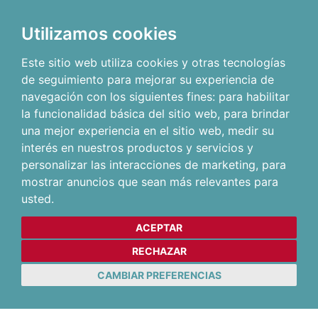
Utilizamos cookies
Este sitio web utiliza cookies y otras tecnologías
de seguimiento para mejorar su experiencia de
navegación con los siguientes fines:
para habilitar
la funcionalidad básica del sitio web
,
para brindar
una mejor experiencia en el sitio web
,
medir su
interés en nuestros productos y servicios y
personalizar las interacciones de marketing
,
para
mostrar anuncios que sean más relevantes para
usted
.
ACEPTAR
RECHAZAR
CAMBIAR PREFERENCIAS