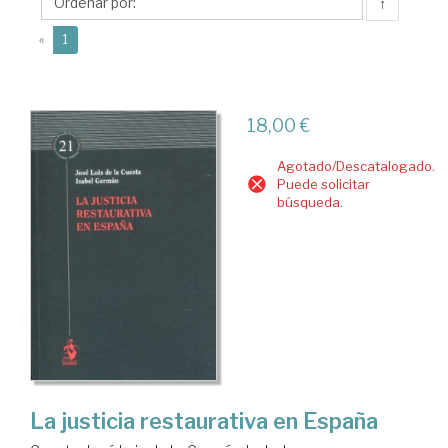
Luis
↑
de
(current)
«
1
la
18,00 €
Agotado/Descatalogado.
Puede solicitar
búsqueda.
La justicia restaurativa en España