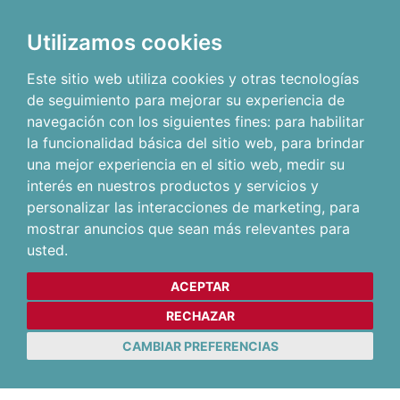
Utilizamos cookies
Este sitio web utiliza cookies y otras tecnologías
de seguimiento para mejorar su experiencia de
navegación con los siguientes fines:
para habilitar
la funcionalidad básica del sitio web
,
para brindar
una mejor experiencia en el sitio web
,
medir su
interés en nuestros productos y servicios y
personalizar las interacciones de marketing
,
para
mostrar anuncios que sean más relevantes para
usted
.
ACEPTAR
RECHAZAR
CAMBIAR PREFERENCIAS