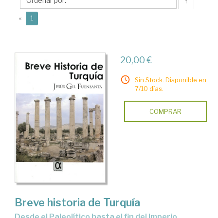
Jesús
↑
(current)
«
1
20,00 €
Sin Stock. Disponible en
7/10 días.
COMPRAR
Breve historia de Turquía
desde el Paleolítico hasta el fin del Imperio