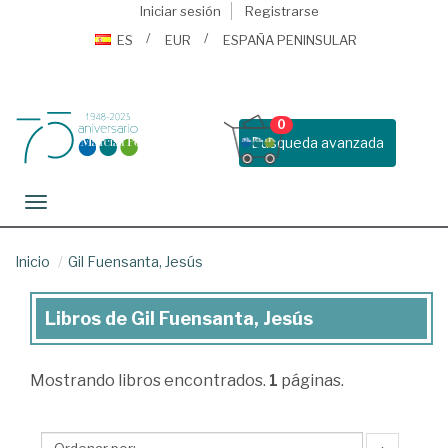
Iniciar sesión
Registrarse
ES
EUR
ESPAÑA PENINSULAR
0
Busqueda avanzada
Toggle navigation
Inicio
Gil Fuensanta, Jesús
Libros de Gil Fuensanta, Jesús
Libros
de
Mostrando
libros encontrados.
1
páginas.
Gil
Fuensanta,