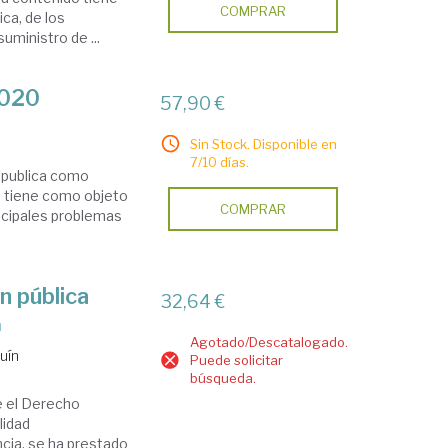
COMPRAR
ca, de los
suministro de ...
2020
57,90 €
Sin Stock. Disponible en
7/10 días.
e publica como
e tiene como objeto
COMPRAR
rincipales problemas
n pública
32,64 €
n
Agotado/Descatalogado.
uín
Puede solicitar
búsqueda.
e el Derecho
lidad
ncia, se ha prestado