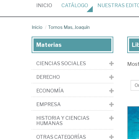
(CURRENT)
INICIO
CATÁLOGO
NUESTRAS
EDIT
Inicio
Tornos Mas, Joaquín
Materias
Li
Lib
de
CIENCIAS SOCIALES
Mos
To
Ma
DERECHO
Joa
ECONOMÍA
EMPRESA
HISTORIA Y CIENCIAS
HUMANAS
OTRAS CATEGORÍAS