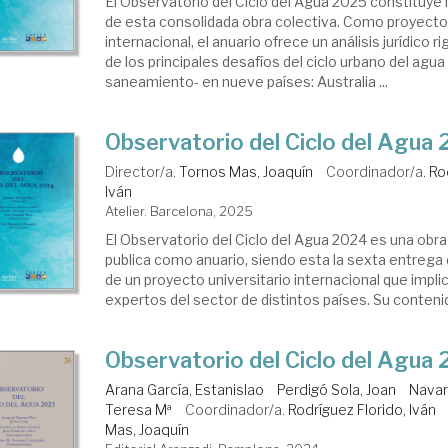
El Observatorio del Ciclo del Agua 2025 constituye
de esta consolidada obra colectiva. Como proyect
internacional, el anuario ofrece un análisis jurídico
de los principales desafíos del ciclo urbano del agua
saneamiento- en nueve países: Australia ...
Observatorio del Ciclo del Agua
Director/a.
Tornos Mas, Joaquín
Coordinador/a.
Ro
Iván
Atelier. Barcelona, 2025
El Observatorio del Ciclo del Agua 2024 es una obra
publica como anuario, siendo esta la sexta entrega 
de un proyecto universitario internacional que impl
expertos del sector de distintos países. Su contenid
Observatorio del Ciclo del Agua
Arana García, Estanislao
Perdigó Sola, Joan
Navar
Teresa Mª
Coordinador/a.
Rodríguez Florido, Iván
Mas, Joaquín