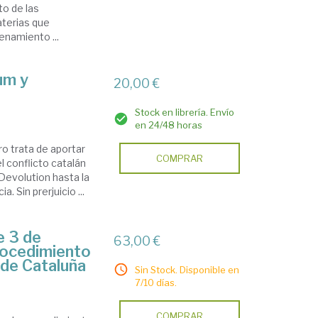
to de las
aterias que
enamiento ...
um y
20,00 €
Stock en librería. Envío
en 24/48 horas
ro trata de aportar
COMPRAR
l conflicto catalán
 Devolution hasta la
 Sin prerjuicio ...
e 3 de
63,00 €
rocedimiento
 de Cataluña
Sin Stock. Disponible en
7/10 días.
COMPRAR