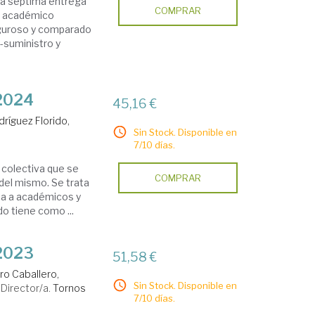
 la séptima entrega
COMPRAR
o académico
 riguroso y comparado
 -suministro y
 2024
45,16 €
dríguez Florido,
Sin Stock. Disponible en
7/10 días.
 colectiva que se
COMPRAR
del mismo. Se trata
ica a académicos y
o tiene como ...
 2023
51,58 €
ro Caballero,
Sin Stock. Disponible en
Director/a.
Tornos
7/10 días.