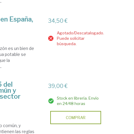
.
 en España,
34,50 €
Agotado/Descatalogado.
Puede solicitar
búsqueda.
azón es un bien de
gua potable se
que la
.
 del
39,00 €
mún y
 sector
Stock en librería. Envío
en 24/48 horas
COMPRAR
vo común, y
ntienen las reglas