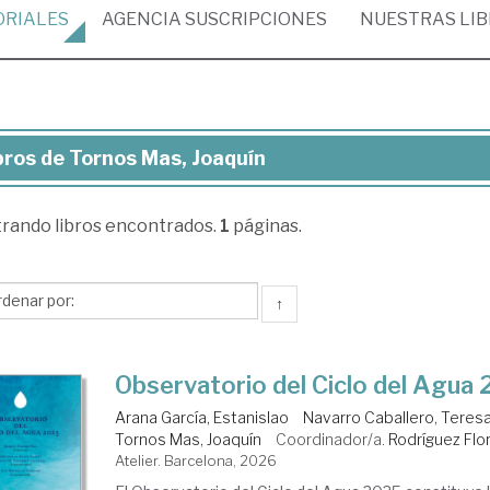
ORIALES
AGENCIA
SUSCRIPCIONES
NUESTRAS
LI
bros de Tornos Mas, Joaquín
ros
trando
libros encontrados.
1
páginas.
rnos
s,
quín
↑
Observatorio del Ciclo del Agua
Arana García, Estanislao
Navarro Caballero, Teres
Tornos Mas, Joaquín
Coordinador/a.
Rodríguez Flor
Atelier. Barcelona, 2026