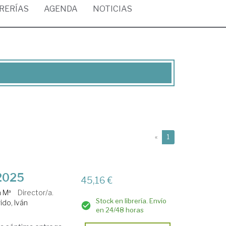
BRERÍAS
AGENDA
NOTICIAS
(current)
«
1
 2025
45,16 €
a Mª
Director/a.
Stock en librería. Envío
ido, Iván
en 24/48 horas