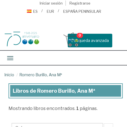
Iniciar sesión
Registrarse
ES
EUR
ESPAÑA PENINSULAR
0
Busqueda avanzada
Toggle navigation
Inicio
Romero Burillo, Ana Mª
Libros de Romero Burillo, Ana Mª
Libros
de
Mostrando
libros encontrados.
1
páginas.
Romero
Burillo,