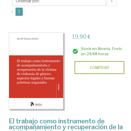
Ana
↑
Mª
(current)
«
1
19,90 €
Stock en librería. Envío
en 24/48 horas
COMPRAR
El trabajo como instrumento de
acompañamiento y recuperación de la