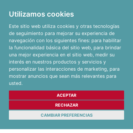
Utilizamos cookies
Este sitio web utiliza cookies y otras tecnologías
de seguimiento para mejorar su experiencia de
navegación con los siguientes fines:
para habilitar
la funcionalidad básica del sitio web
,
para brindar
una mejor experiencia en el sitio web
,
medir su
interés en nuestros productos y servicios y
personalizar las interacciones de marketing
,
para
mostrar anuncios que sean más relevantes para
usted
.
ACEPTAR
RECHAZAR
CAMBIAR PREFERENCIAS