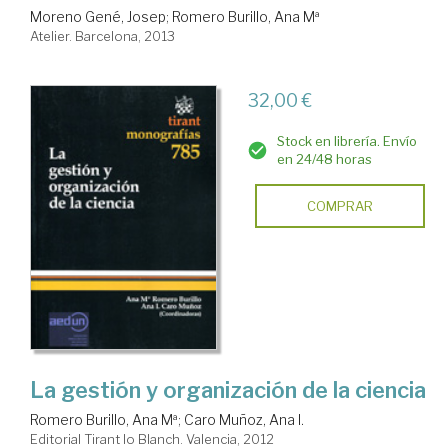
Moreno Gené, Josep
;
Romero Burillo, Ana Mª
Atelier. Barcelona, 2013
32,00 €
Stock en librería. Envío
en 24/48 horas
COMPRAR
La gestión y organización de la ciencia
Romero Burillo, Ana Mª
;
Caro Muñoz, Ana I.
Editorial Tirant lo Blanch. Valencia, 2012