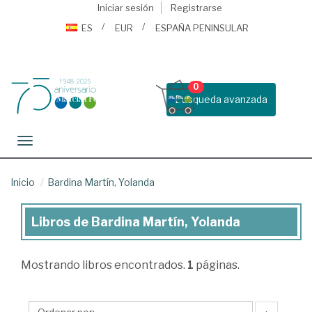
Iniciar sesión
Registrarse
ES
EUR
ESPAÑA PENINSULAR
0
Busqueda avanzada
Toggle navigation
Inicio
Bardina Martín, Yolanda
Libros de Bardina Martín, Yolanda
Libros
de
Mostrando
libros encontrados.
1
páginas.
Bardina
Martín,