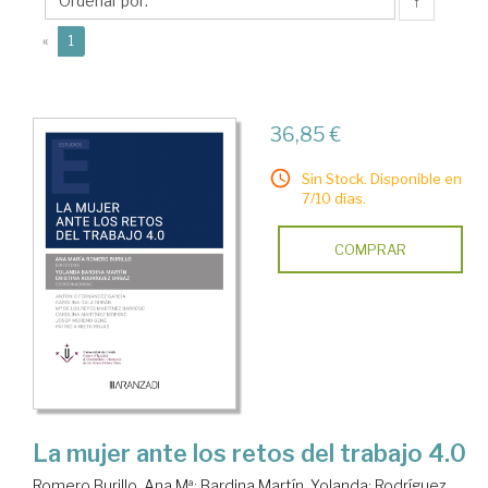
Yolanda
↑
(current)
«
1
36,85 €
Sin Stock. Disponible en
7/10 días.
COMPRAR
La mujer ante los retos del trabajo 4.0
Romero Burillo, Ana Mª
;
Bardina Martín, Yolanda
;
Rodríguez