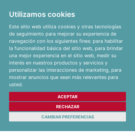
Utilizamos cookies
Este sitio web utiliza cookies y otras tecnologías
de seguimiento para mejorar su experiencia de
navegación con los siguientes fines:
para habilitar
la funcionalidad básica del sitio web
,
para brindar
una mejor experiencia en el sitio web
,
medir su
interés en nuestros productos y servicios y
personalizar las interacciones de marketing
,
para
mostrar anuncios que sean más relevantes para
usted
.
ACEPTAR
RECHAZAR
CAMBIAR PREFERENCIAS