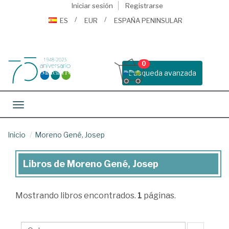
Iniciar sesión
Registrarse
ES
EUR
ESPAÑA PENINSULAR
0
Busqueda avanzada
Toggle navigation
Inicio
Moreno Gené, Josep
Libros de Moreno Gené, Josep
Libros
de
Mostrando
libros encontrados.
1
páginas.
Moreno
Gené,