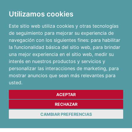
Utilizamos cookies
Este sitio web utiliza cookies y otras tecnologías
de seguimiento para mejorar su experiencia de
navegación con los siguientes fines:
para habilitar
la funcionalidad básica del sitio web
,
para brindar
una mejor experiencia en el sitio web
,
medir su
interés en nuestros productos y servicios y
personalizar las interacciones de marketing
,
para
mostrar anuncios que sean más relevantes para
usted
.
ACEPTAR
RECHAZAR
CAMBIAR PREFERENCIAS