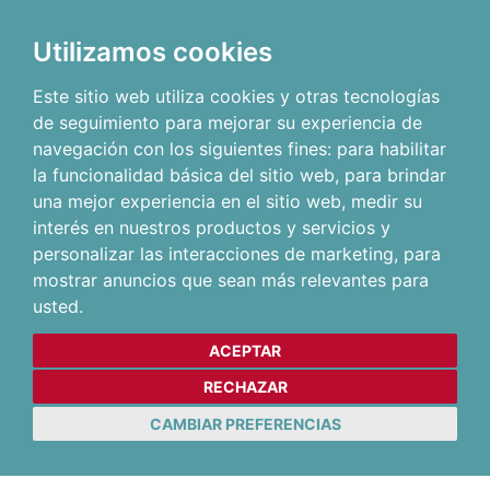
Utilizamos cookies
Este sitio web utiliza cookies y otras tecnologías
de seguimiento para mejorar su experiencia de
navegación con los siguientes fines:
para habilitar
la funcionalidad básica del sitio web
,
para brindar
una mejor experiencia en el sitio web
,
medir su
interés en nuestros productos y servicios y
personalizar las interacciones de marketing
,
para
mostrar anuncios que sean más relevantes para
usted
.
ACEPTAR
RECHAZAR
CAMBIAR PREFERENCIAS