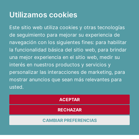
Utilizamos cookies
Este sitio web utiliza cookies y otras tecnologías
de seguimiento para mejorar su experiencia de
navegación con los siguientes fines:
para habilitar
la funcionalidad básica del sitio web
,
para brindar
una mejor experiencia en el sitio web
,
medir su
interés en nuestros productos y servicios y
personalizar las interacciones de marketing
,
para
mostrar anuncios que sean más relevantes para
usted
.
ACEPTAR
RECHAZAR
CAMBIAR PREFERENCIAS