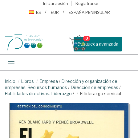
Iniciar sesión
Registrarse
ES
EUR
ESPAÑA PENINSULAR
0
Busqueda avanzada
Toggle navigation
Inicio
Libros
Empresa
/
Dirección y organización de
empresas. Recursos humanos
/
Dirección de empresas
/
Habilidades directivas. Liderazgo
/
El liderazgo servicial