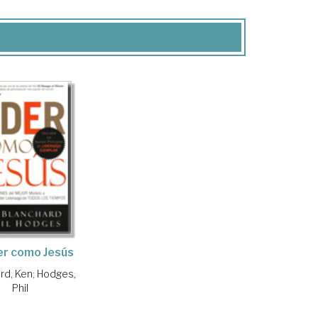
der como Jesús
rd, Ken
;
Hodges,
Phil