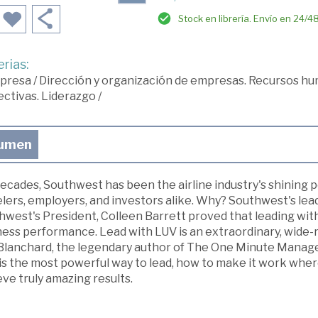
Stock en librería. Envío en 24/4
rias:
presa
/
Dirección y organización de empresas. Recursos h
ectivas. Liderazgo
/
umen
ecades, Southwest has been the airline industry's shining 
lers, employers, and investors alike. Why? Southwest's lea
west's President, Colleen Barrett proved that leading with
ness performance. Lead with LUV is an extraordinary, wide
Blanchard, the legendary author of The One Minute Manager
is the most powerful way to lead, how to make it work wher
ve truly amazing results.