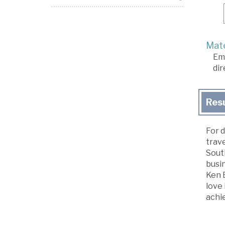
Mate
Em
dir
Res
For d
trave
South
busi
Ken 
love 
achie