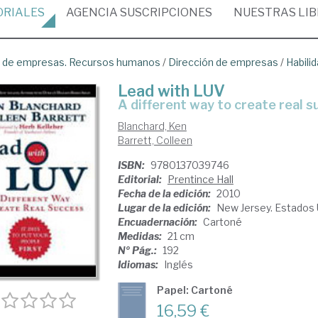
ORIALES
AGENCIA
SUSCRIPCIONES
NUESTRAS
LI
ón de empresas. Recursos humanos
/
Dirección de empresas
/
Habili
Lead with LUV
a different way to create real 
Blanchard, Ken
Barrett, Colleen
ISBN:
9780137039746
Editorial:
Prentince Hall
Fecha de la edición:
2010
Lugar de la edición:
New Jersey. Estados
Encuadernación:
Cartoné
Medidas:
21 cm
Nº Pág.:
192
Idiomas:
Inglés
Papel: Cartoné
16,59 €