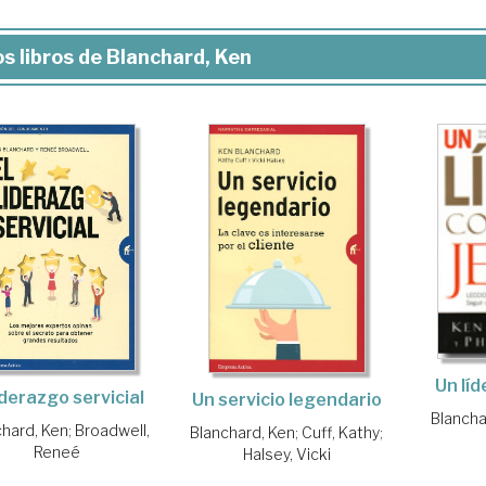
s libros de Blanchard, Ken
Un lí
liderazgo servicial
Un servicio legendario
Blancha
chard, Ken
;
Broadwell,
Blanchard, Ken
;
Cuff, Kathy
;
Reneé
Halsey, Vicki