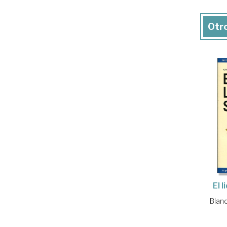
Otro
El 
Blan