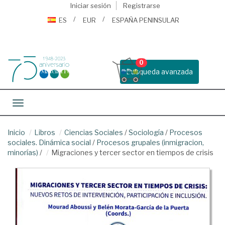
Iniciar sesión
Registrarse
ES
EUR
ESPAÑA PENINSULAR
0
Busqueda avanzada
Toggle navigation
Inicio
Libros
Ciencias Sociales
/
Sociología
/
Procesos
sociales. Dinámica social
/
Procesos grupales (inmigracion,
minorías)
/
Migraciones y tercer sector en tiempos de crisis