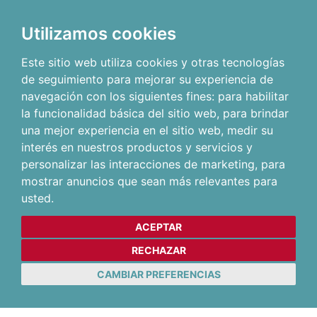
Utilizamos cookies
Este sitio web utiliza cookies y otras tecnologías
de seguimiento para mejorar su experiencia de
navegación con los siguientes fines:
para habilitar
la funcionalidad básica del sitio web
,
para brindar
una mejor experiencia en el sitio web
,
medir su
interés en nuestros productos y servicios y
personalizar las interacciones de marketing
,
para
mostrar anuncios que sean más relevantes para
usted
.
ACEPTAR
RECHAZAR
CAMBIAR PREFERENCIAS