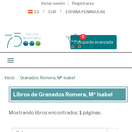
Iniciar sesión
Registrarse
ES
EUR
ESPAÑA PENINSULAR
0
Busqueda avanzada
Toggle navigation
Inicio
Granados Romera, Mª Isabel
Libros de Granados Romera, Mª Isabel
Libros
de
Mostrando
libros encontrados.
1
páginas.
Granados
Romera,