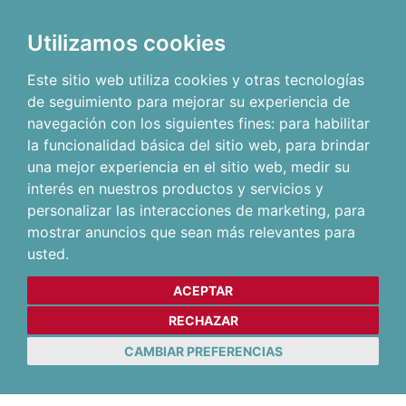
Utilizamos cookies
Este sitio web utiliza cookies y otras tecnologías
de seguimiento para mejorar su experiencia de
navegación con los siguientes fines:
para habilitar
la funcionalidad básica del sitio web
,
para brindar
una mejor experiencia en el sitio web
,
medir su
interés en nuestros productos y servicios y
personalizar las interacciones de marketing
,
para
mostrar anuncios que sean más relevantes para
usted
.
ACEPTAR
RECHAZAR
CAMBIAR PREFERENCIAS