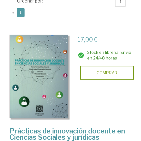
Mª
↑
Isabel
(current)
«
1
17,00 €
Stock en librería. Envío
en 24/48 horas
COMPRAR
Prácticas de innovación docente en
Ciencias Sociales y jurídicas