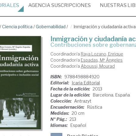
ORIALES
AGENCIA
SUSCRIPCIONES
NUESTRAS
LI
/
Ciencia política
/
Gobernabilidad
/
Inmigración y ciudadanía activa
Inmigración y ciudadanía ac
contribuciones sobre gobernanza
Coordinador/a
Raya Lozano, Enrique
Coordinador/a
Espadas, Mª Ángeles
Coordinador/a
Aboussi, Mourad
ISBN:
9788498884920
Editorial:
Icaria Editorial
Fecha de la edición:
2013
Lugar de la edición:
Barcelona. España
Colección:
Antrazyt
Encuadernación:
Rústica
Medidas:
20 cm
Nº Pág.:
213
Idiomas:
Español