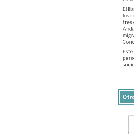
El li
los i
tres 
Andal
migra
Conc
Este 
pers
soci
Otro