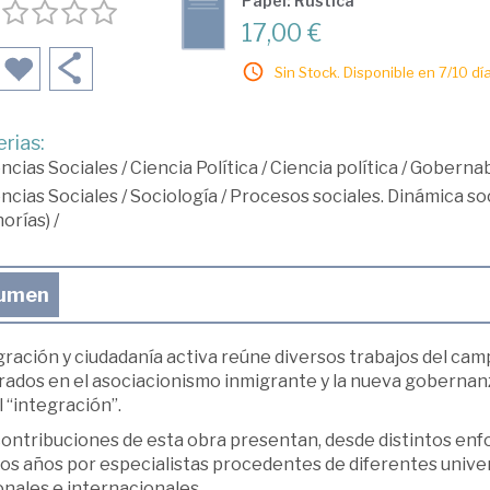
Papel: Rústica
17,00 €
Sin Stock. Disponible en 7/10 día
rias:
ncias Sociales
/
Ciencia Política
/
Ciencia política
/
Gobernab
ncias Sociales
/
Sociología
/
Procesos sociales. Dinámica soc
orías)
/
umen
ración y ciudadanía activa reúne diversos trabajos del cam
rados en el asociacionismo inmigrante y la nueva gobernanz
 “integración”.
ontribuciones de esta obra presentan, desde distintos enfoq
os años por especialistas procedentes de diferentes univer
nales e internacionales.