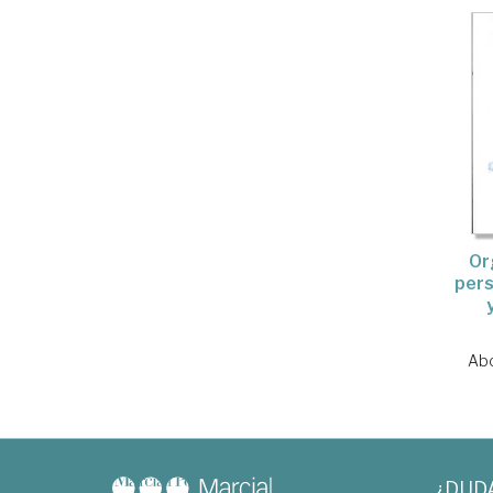
Or
pers
Abo
¿DUD