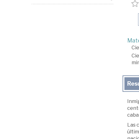
Mate
Cie
Cie
min
Res
Inmig
cent
cabal
Las c
últim
nacio