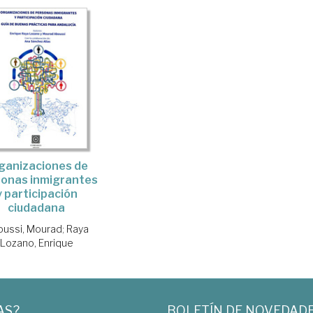
ganizaciones de
onas inmigrantes
y participación
ciudadana
ussi, Mourad
;
Raya
Lozano, Enrique
AS?
BOLETÍN DE NOVEDAD