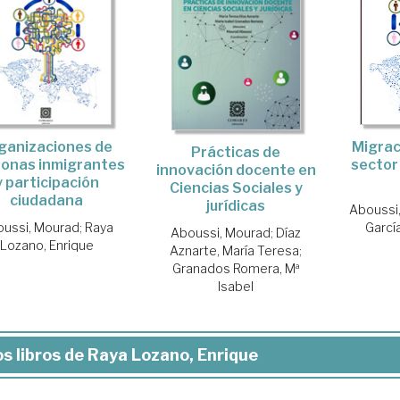
Migrac
ganizaciones de
Prácticas de
sector
onas inmigrantes
innovación docente en
y participación
Ciencias Sociales y
ciudadana
jurídicas
Aboussi
Garcí
ussi, Mourad
;
Raya
Aboussi, Mourad
;
Díaz
Lozano, Enrique
Aznarte, María Teresa
;
Granados Romera, Mª
Isabel
s libros de Raya Lozano, Enrique