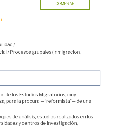
COMPRAR
s.
ilidad
/
ial
/
Procesos grupales (inmigracion,
po de los Estudios Migratorios, muy
a, para la procura —“reformista”— de una
ues de análisis, estudios realizados en los
sidades y centros de investigación,