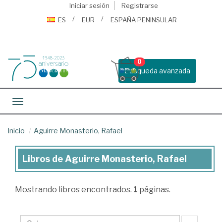
Iniciar sesión
Registrarse
ES
EUR
ESPAÑA PENINSULAR
0
Busqueda avanzada
Toggle navigation
Inicio
Aguirre Monasterio, Rafael
Libros de Aguirre Monasterio, Rafael
Libros
de
Mostrando
libros encontrados.
1
páginas.
Aguirre
Monasterio,