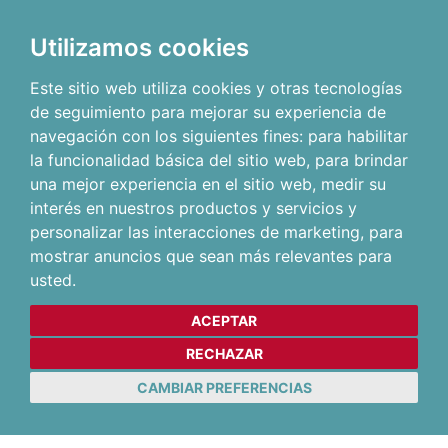
Utilizamos cookies
Este sitio web utiliza cookies y otras tecnologías
de seguimiento para mejorar su experiencia de
navegación con los siguientes fines:
para habilitar
la funcionalidad básica del sitio web
,
para brindar
una mejor experiencia en el sitio web
,
medir su
interés en nuestros productos y servicios y
personalizar las interacciones de marketing
,
para
mostrar anuncios que sean más relevantes para
usted
.
ACEPTAR
RECHAZAR
CAMBIAR PREFERENCIAS