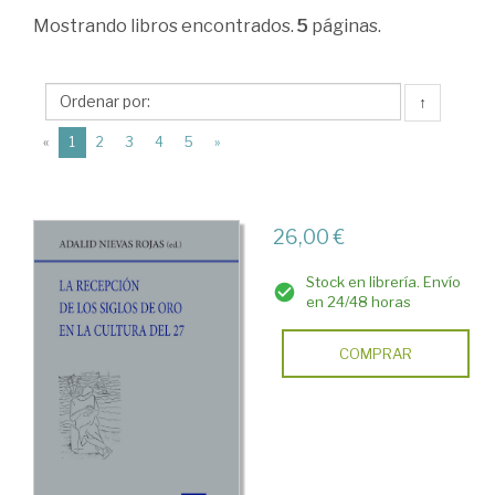
Ciencias
Mostrando
libros encontrados.
5
páginas.
Humanas
>
↑
Literatura
(current)
«
1
2
3
4
5
»
>
Literatura
Española
26,00 €
>
Stock en librería. Envío
La
en 24/48 horas
Generación
COMPRAR
del
27