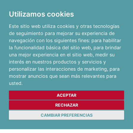
Utilizamos cookies
Este sitio web utiliza cookies y otras tecnologías
de seguimiento para mejorar su experiencia de
navegación con los siguientes fines:
para habilitar
la funcionalidad básica del sitio web
,
para brindar
una mejor experiencia en el sitio web
,
medir su
interés en nuestros productos y servicios y
personalizar las interacciones de marketing
,
para
mostrar anuncios que sean más relevantes para
usted
.
ACEPTAR
RECHAZAR
CAMBIAR PREFERENCIAS