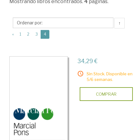
Mostrando
libros encontrados.
4
páginas.
Ciencias
Humanas
↑
>
(current)
Judáica
«
1
2
3
4
>
Economía
34,29 €
y
sociedad
Sin Stock. Disponible en
5/6 semanas.
COMPRAR