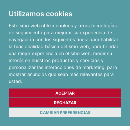
Utilizamos cookies
Este sitio web utiliza cookies y otras tecnologías
de seguimiento para mejorar su experiencia de
navegación con los siguientes fines:
para habilitar
la funcionalidad básica del sitio web
,
para brindar
una mejor experiencia en el sitio web
,
medir su
interés en nuestros productos y servicios y
personalizar las interacciones de marketing
,
para
mostrar anuncios que sean más relevantes para
usted
.
ACEPTAR
RECHAZAR
CAMBIAR PREFERENCIAS