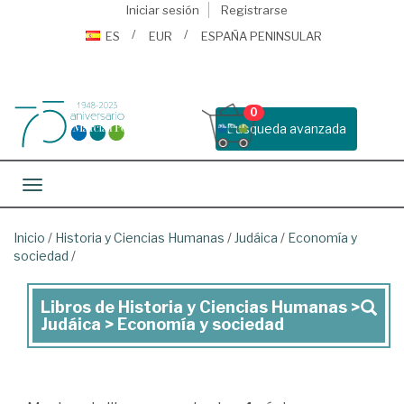
Iniciar sesión
Registrarse
ES
EUR
ESPAÑA PENINSULAR
0
Busqueda avanzada
Toggle navigation
Inicio
/
Historia y Ciencias Humanas
/
Judáica
/
Economía y
sociedad
/
Libros de Historia y Ciencias Humanas >
Libros
Judáica > Economía y sociedad
de
Historia
y