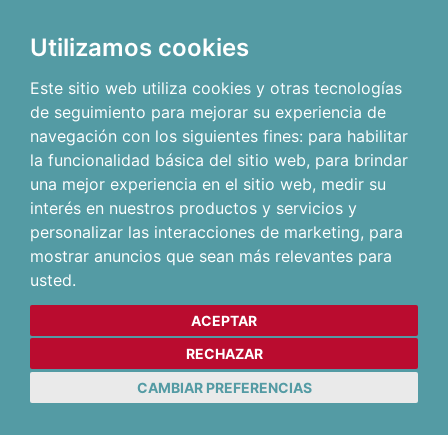
Utilizamos cookies
Este sitio web utiliza cookies y otras tecnologías
de seguimiento para mejorar su experiencia de
navegación con los siguientes fines:
para habilitar
la funcionalidad básica del sitio web
,
para brindar
una mejor experiencia en el sitio web
,
medir su
interés en nuestros productos y servicios y
personalizar las interacciones de marketing
,
para
mostrar anuncios que sean más relevantes para
usted
.
ACEPTAR
RECHAZAR
CAMBIAR PREFERENCIAS