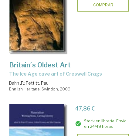
COMPRAR
Britain´s Oldest Art
the Ice Age cave art of Creswell Crags
Bahn ,P.
;
Pettitt, Paul
English Heritage. Swindon, 2009
47,86 €
Stock en librería. Envío
en 24/48 horas