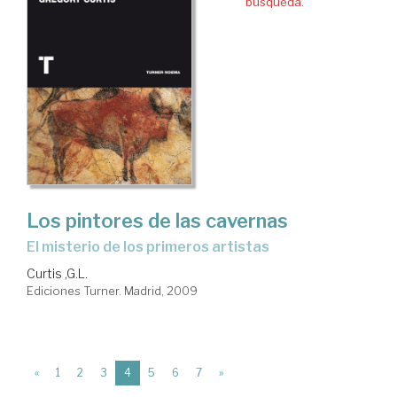
búsqueda.
Los pintores de las cavernas
el misterio de los primeros artistas
Curtis ,G.L.
Ediciones Turner. Madrid, 2009
(current)
«
1
2
3
4
5
6
7
»