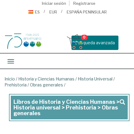
Iniciar sesión
Registrarse
ES
EUR
ESPAÑA PENINSULAR
0
Busqueda avanzada
Toggle navigation
Inicio
/
Historia y Ciencias Humanas
/
Historia Universal
/
Prehistoria
/
Obras generales
/
Libros de Historia y Ciencias Humanas >
Libros
Historia universal > Prehistoria > Obras
de
generales
Historia
y