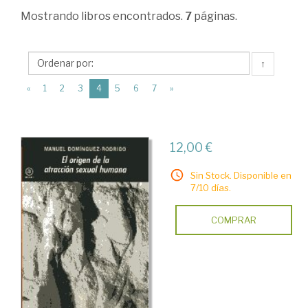
Ciencias
Mostrando
libros encontrados.
7
páginas.
Humanas
>
↑
Historia
(current)
«
1
2
3
4
5
6
7
»
universal
>
Prehistoria
12,00 €
>
Sin Stock. Disponible en
Obras
7/10 días.
generales
COMPRAR